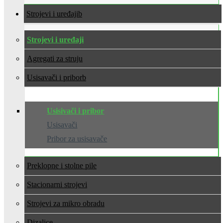
Strojevi i uređaji
Strojevi i uređaji
Agregati za struju
Usisavači i pribor
Usisivači i pribor
Usisavači
Pribor za usisavače
Preklopne i stolne pile
Stacionarni strojevi
Strojevi za mikro obradu
Dizalice