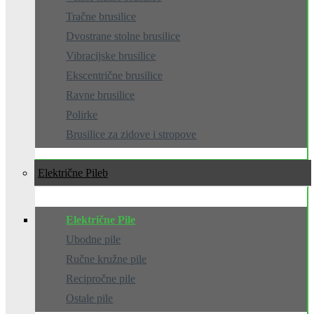
Tračne brusilice
Dvostrane stolne brusilice
Vibracijske brusilice
Ekscentrične brusilice
Ravne brusilice
Polirke
Brusilice za zidove i stropove
Električne Pile
Električne Pile
Ubodne pile
Ručne kružne pile
Recipročne pile
Ostale pile