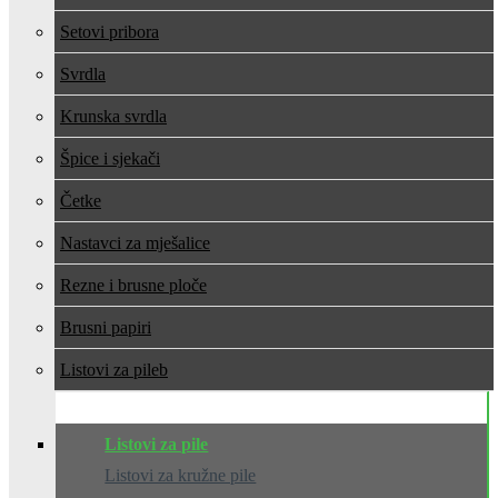
Setovi pribora
Svrdla
Krunska svrdla
Špice i sjekači
Četke
Nastavci za mješalice
Rezne i brusne ploče
Brusni papiri
Listovi za pile
Listovi za pile
Listovi za kružne pile