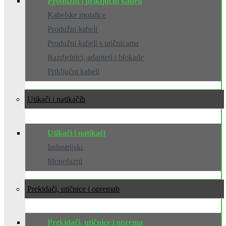
Produžni i priključni kabeli
Kabelske motalice
Produžni kabeli
Produžni kabeli s utičnicama
Razdjelnici, adapteri i blokade
Priključni kabeli
Utikači i natikači
Utikači i natikači
Industrijski
Monofazni
Prekidači, utičnice i oprema
Prekidači, utičnice i oprema