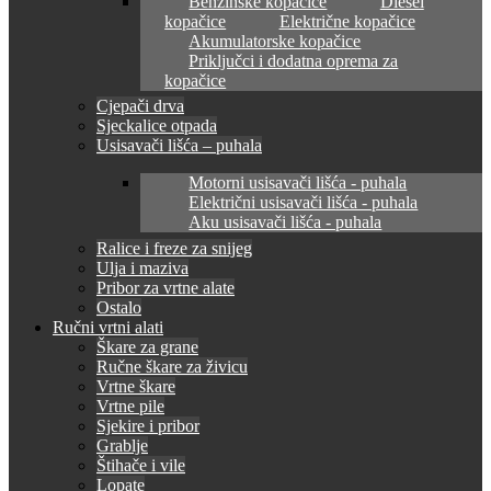
Benzinske kopačice
Diesel
kopačice
Električne kopačice
Akumulatorske kopačice
Priključci i dodatna oprema za
kopačice
Cjepači drva
Sjeckalice otpada
Usisavači lišća – puhala
Motorni usisavači lišća - puhala
Električni usisavači lišća - puhala
Aku usisavači lišća - puhala
Ralice i freze za snijeg
Ulja i maziva
Pribor za vrtne alate
Ostalo
Ručni vrtni alati
Škare za grane
Ručne škare za živicu
Vrtne škare
Vrtne pile
Sjekire i pribor
Grablje
Štihače i vile
Lopate