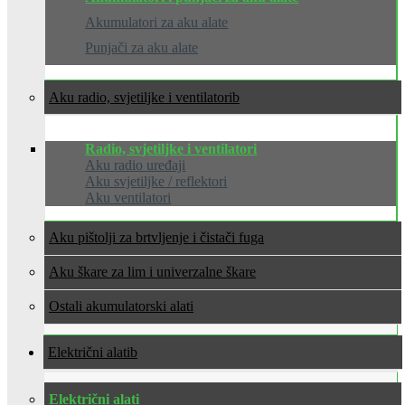
Akumulatori za aku alate
Punjači za aku alate
Aku radio, svjetiljke i ventilatori
Radio, svjetiljke i ventilatori
Aku radio uređaji
Aku svjetiljke / reflektori
Aku ventilatori
Aku pištolji za brtvljenje i čistači fuga
Aku škare za lim i univerzalne škare
Ostali akumulatorski alati
Električni alati
Električni alati