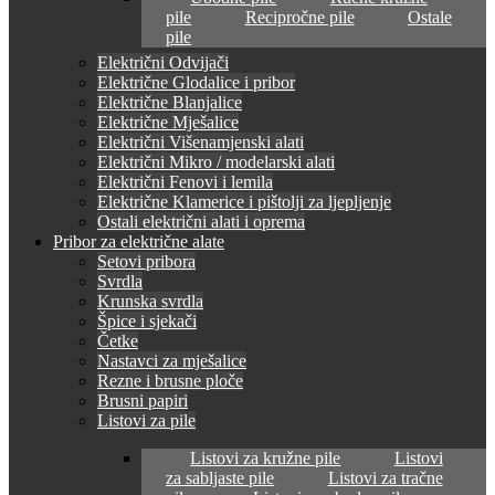
pile
Recipročne pile
Ostale
pile
Električni Odvijači
Električne Glodalice i pribor
Električne Blanjalice
Električne Mješalice
Električni Višenamjenski alati
Električni Mikro / modelarski alati
Električni Fenovi i lemila
Električne Klamerice i pištolji za ljepljenje
Ostali električni alati i oprema
Pribor za električne alate
Setovi pribora
Svrdla
Krunska svrdla
Špice i sjekači
Četke
Nastavci za mješalice
Rezne i brusne ploče
Brusni papiri
Listovi za pile
Listovi za kružne pile
Listovi
za sabljaste pile
Listovi za tračne