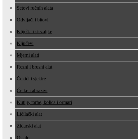
Setovi ručnih alata
Odvijači i bitovi
Kliješta i stezaljke
Ključevi
Mjerni alati
Rezni i brusni alat
Čekići i sjekire
Četke i abrazivi
Kutije, torbe, kolica i ormari
Ličilački alat
Zidarski alat
Ostalo