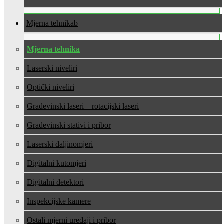
Mjerna tehnika
Mjerna tehnika
Laserski niveliri
Optički niveliri
Građevinski laseri – rotacijski laseri
Građevinski stativi i pribor
Laserski daljinomjeri
Digitalni kutomjeri
Digitalni detektori
Inspekcijske kamere
Ostali mjerni uređaji i pribor