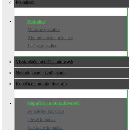
Prskalice
Prskalice
Motorne prskalice
Akumulatorske prskalice
Tlačne prskalice
Visokotlačni perači – miniwash
Navodnjavanje i zalijevanje
Kopačice i motokultivatori
Kopačice i motokultivatori
Benzinske kopačice
Diesel kopačice
Električne kopačice