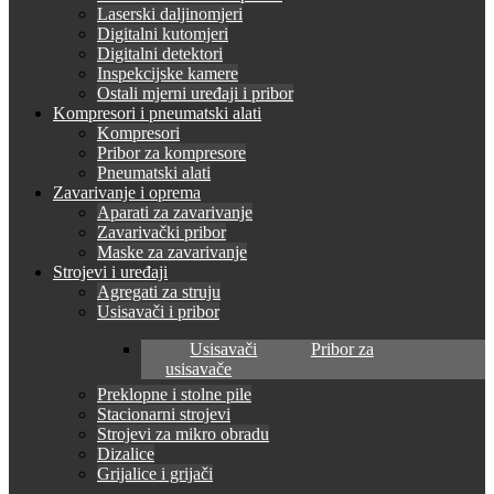
Laserski daljinomjeri
Digitalni kutomjeri
Digitalni detektori
Inspekcijske kamere
Ostali mjerni uređaji i pribor
Kompresori i pneumatski alati
Kompresori
Pribor za kompresore
Pneumatski alati
Zavarivanje i oprema
Aparati za zavarivanje
Zavarivački pribor
Maske za zavarivanje
Strojevi i uređaji
Agregati za struju
Usisavači i pribor
Usisavači
Pribor za
usisavače
Preklopne i stolne pile
Stacionarni strojevi
Strojevi za mikro obradu
Dizalice
Grijalice i grijači