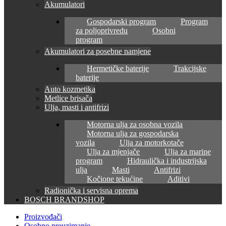
Akumulatori
Gospodarski program
Program
za poljoprivredu
Osobni
program
Akumulatori za posebne namjene
Hermetičke baterije
Trakcijske
baterije
Auto kozmetika
Metlice brisača
Ulja, masti i antifrizi
Motorna ulja za osobna vozila
Motorna ulja za gospodarska
vozila
Ulja za motorkotače
Ulja za mjenjače
Ulja za marine
program
Hidraulička i industrijska
ulja
Masti
Antifrizi
Kočione tekućine
Aditivi
Radionička i servisna oprema
BOSCH BRANDSHOP
Proizvođači
Osobno preuzimanje