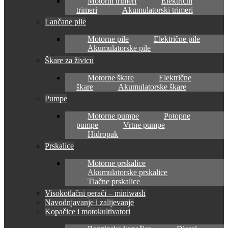
Motorni trimeri
Električni
trimeri
Akumulatorski trimeri
Lančane pile
Motorne pile
Električne pile
Akumulatorske pile
Škare za živicu
Motorne škare
Električne
škare
Akumulatorske škare
Pumpe
Motorne pumpe
Potopne
pumpe
Vrtne pumpe
Hidropak
Prskalice
Motorne prskalice
Akumulatorske prskalice
Tlačne prskalice
Visokotlačni perači – miniwash
Navodnjavanje i zalijevanje
Kopačice i motokultivatori