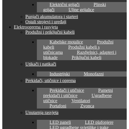
Električni grijači
Plinski
grijači
Uljne grijalice
Punjači akumulatora i starteri
Ostali strojevi i uređaji
Elektrooprema i rasvjeta
Produžni i priključni kabeli
Kabelske motalice
Produžni
kabeli
Produžni kabeli s
utičnicama
Razdjelnici, adapteri i
blokade
Priključni kabeli
Utikači i natikači
Industrijski
Monofazni
Prekidači, utičnice i oprema
Prekidači i utičnice
Pametni
prekidači i utičnice
Ugradbene
utičnice
Ventilatori
Portafoni
Zvonca
Unutarnja rasvjeta
LED paneli
LED plafonjere
LED ugradbene svjetiljke i trake