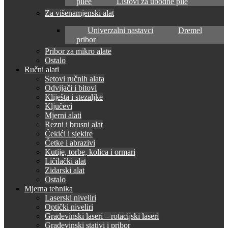
pilee
Listovi za ubodne pile
Za višenamjenski alat
Univerzalni nastavci
Dremel
pribor
Pribor za mikro alate
Ostalo
Ručni alati
Setovi ručnih alata
Odvijači i bitovi
Kliješta i stezaljke
Ključevi
Mjerni alati
Rezni i brusni alat
Čekići i sjekire
Četke i abrazivi
Kutije, torbe, kolica i ormari
Ličilački alat
Zidarski alat
Ostalo
Mjerna tehnika
Laserski niveliri
Optički niveliri
Građevinski laseri – rotacijski laseri
Građevinski stativi i pribor