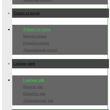
Trimeri za travu
Trimeri za travu
Motorni trimeri
Električni trimeri
Akumulatorski trimeri
Lančane pile
Lančane pile
Motorne pile
Električne pile
Akumulatorske pile