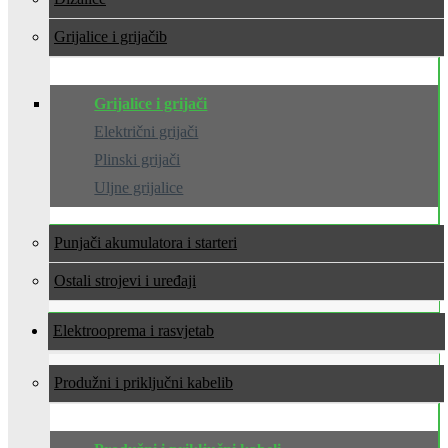
Grijalice i grijači
Grijalice i grijači
Električni grijači
Plinski grijači
Uljne grijalice
Punjači akumulatora i starteri
Ostali strojevi i uređaji
Elektrooprema i rasvjeta
Produžni i priključni kabeli