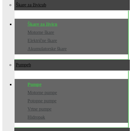
Škare za živicu
Škare za živicu
Motorne škare
Električne škare
Akumulatorske škare
Pumpe
Pumpe
Motorne pumpe
Potopne pumpe
Vrtne pumpe
Hidropak