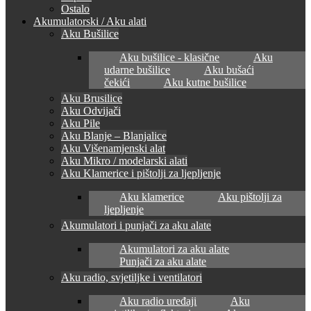
Ostalo
Akumulatorski / Aku alati
Aku Bušilice
Aku bušilice - klasične
Aku
udarne bušilice
Aku bušaći
čekići
Aku kutne bušilice
Aku Brusilice
Aku Odvijači
Aku Pile
Aku Blanje – Blanjalice
Aku Višenamjenski alat
Aku Mikro / modelarski alati
Aku Klamerice i pištolji za ljepljenje
Aku klamerice
Aku pištolji za
ljepljenje
Akumulatori i punjači za aku alate
Akumulatori za aku alate
Punjači za aku alate
Aku radio, svjetiljke i ventilatori
Aku radio uređaji
Aku