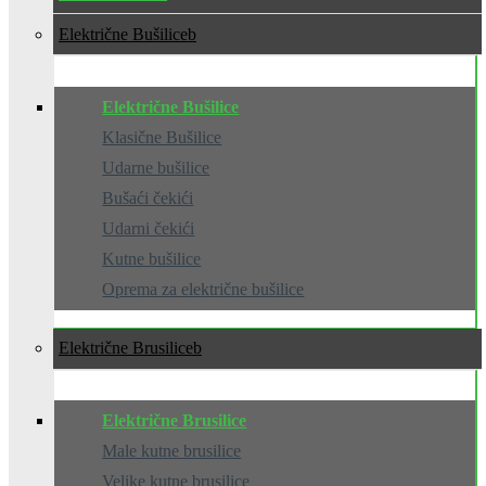
Električne Bušilice
Električne Bušilice
Klasične Bušilice
Udarne bušilice
Bušaći čekići
Udarni čekići
Kutne bušilice
Oprema za električne bušilice
Električne Brusilice
Električne Brusilice
Male kutne brusilice
Velike kutne brusilice