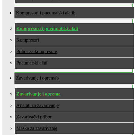
Kompresori i pneumatski alati
Kompresori i pneumatski alati
Kompresori
Pribor za kompresore
Pneumatski alati
Zavarivanje i oprema
Zavarivanje i oprema
Aparati za zavarivanje
Zavarivački pribor
Maske za zavarivanje