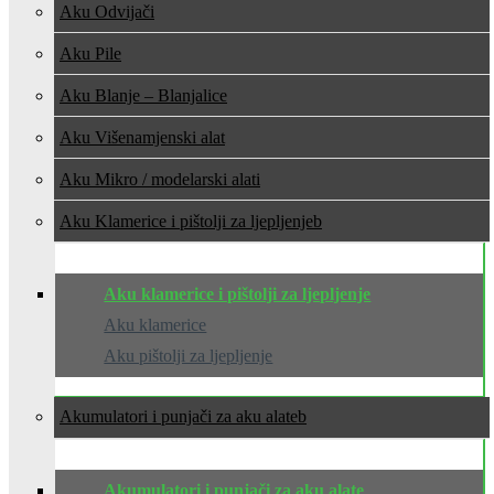
Aku Odvijači
Aku Pile
Aku Blanje – Blanjalice
Aku Višenamjenski alat
Aku Mikro / modelarski alati
Aku Klamerice i pištolji za ljepljenje
Aku klamerice i pištolji za ljepljenje
Aku klamerice
Aku pištolji za ljepljenje
Akumulatori i punjači za aku alate
Akumulatori i punjači za aku alate