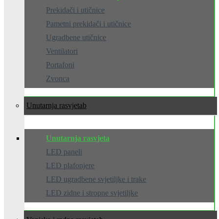
Prekidači i utičnice
Pametni prekidači i utičnice
Ugradbene utičnice
Ventilatori
Portafoni
Zvonca
Unutarnja rasvjeta
Unutarnja rasvjeta
LED paneli
LED plafonjere
LED ugradbene svjetiljke i trake
LED zidne i stropne svjetiljke