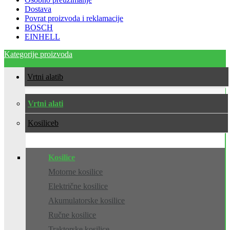
Dostava
Povrat proizvoda i reklamacije
BOSCH
EINHELL
Kategorije proizvoda
Vrtni alati
Vrtni alati
Kosilice
Kosilice
Motorne kosilice
Električne kosilice
Akumulatorske kosilice
Ručne kosilice
Traktorske kosilice