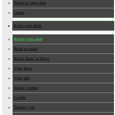
Pribor za vrtne alate
Ostalo
Ručni vrtni alati
Ručni vrtni alati
Škare za grane
Ručne škare za živicu
Vrtne škare
Vrtne pile
Sjekire i pribor
Grablje
Štihače i vile