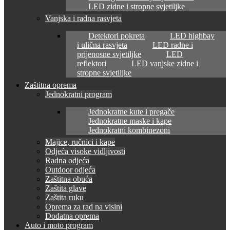
LED zidne i stropne svjetiljke
Vanjska i radna rasvjeta
Detektori pokreta
LED highbay
i ulična rasvjeta
LED radne i
prijenosne svjetiljke
LED
reflektori
LED vanjske zidne i
stropne svjetiljke
Zaštitna oprema
Jednokratni program
Jednokratne kute i pregače
Jednokratne maske i kape
Jednokratni kombinezoni
Majice, ručnici i kape
Odjeća visoke vidljivosti
Radna odjeća
Outdoor odjeća
Zaštitna obuća
Zaštita glave
Zaštita ruku
Oprema za rad na visini
Dodatna oprema
Auto i moto program