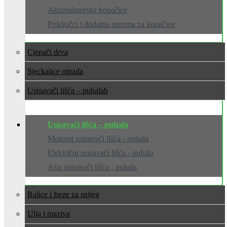
Akumulatorske kopačice
Priključci i dodatna oprema za kopačice
Cjepači drva
Sjeckalice otpada
Usisavači lišća – puhala
Usisavači lišća – puhala
Motorni usisavači lišća - puhala
Električni usisavači lišća - puhala
Aku usisavači lišća - puhala
Ralice i freze za snijeg
Ulja i maziva