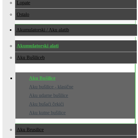
Lopate
Ostalo
Akumulatorski / Aku alati
Akumulatorski alati
Aku Bušilice
Aku Bušilice
Aku bušilice - klasične
Aku udarne bušilice
Aku bušaći čekići
Aku kutne bušilice
Aku Brusilice