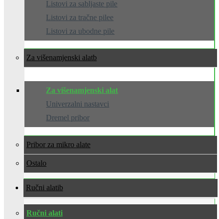
Listovi za sabljaste pile
Listovi za tračne pilee
Listovi za ubodne pile
Za višenamjenski alat
Za višenamjenski alat
Univerzalni nastavci
Dremel pribor
Pribor za mikro alate
Ostalo
Ručni alati
Ručni alati