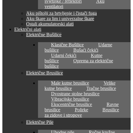
svjetiljke / reflektori
Aku
ventilatori
Aku pištolji za brtvljenje i čistači fuga
Aku škare za lim i univerzalne škare
Ostali akumulatorski alati
Električni alati
Električne Bušilice
Klasične Bušilice
Udarne
bušilice
Bušaći čekići
Udarni čekići
Kutne
bušilice
Oprema za električne
bušilice
Električne Brusilice
Male kutne brusilice
Velike
kutne brusilice
Tračne brusilice
Dvostrane stolne brusilice
Vibracijske brusilice
Ekscentrične brusilice
Ravne
brusilice
Polirke
Brusilice
za zidove i stropove
Električne Pile
Ubodne pile
Ručne kružne