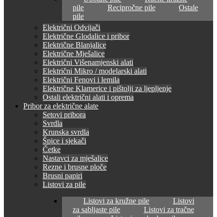
pile
Recipročne pile
Ostale
pile
Električni Odvijači
Električne Glodalice i pribor
Električne Blanjalice
Električne Mješalice
Električni Višenamjenski alati
Električni Mikro / modelarski alati
Električni Fenovi i lemila
Električne Klamerice i pištolji za ljepljenje
Ostali električni alati i oprema
Pribor za električne alate
Setovi pribora
Svrdla
Krunska svrdla
Špice i sjekači
Četke
Nastavci za mješalice
Rezne i brusne ploče
Brusni papiri
Listovi za pile
Listovi za kružne pile
Listovi
za sabljaste pile
Listovi za tračne