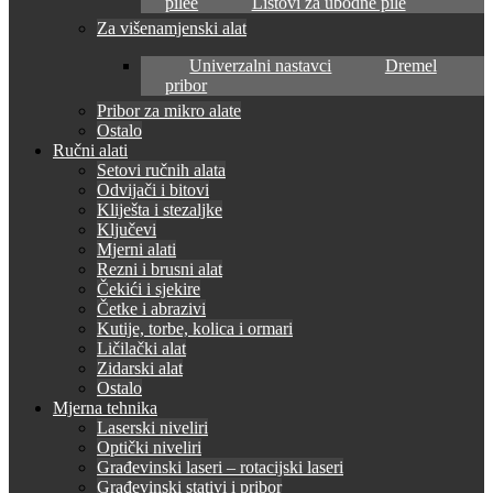
pilee
Listovi za ubodne pile
Za višenamjenski alat
Univerzalni nastavci
Dremel
pribor
Pribor za mikro alate
Ostalo
Ručni alati
Setovi ručnih alata
Odvijači i bitovi
Kliješta i stezaljke
Ključevi
Mjerni alati
Rezni i brusni alat
Čekići i sjekire
Četke i abrazivi
Kutije, torbe, kolica i ormari
Ličilački alat
Zidarski alat
Ostalo
Mjerna tehnika
Laserski niveliri
Optički niveliri
Građevinski laseri – rotacijski laseri
Građevinski stativi i pribor