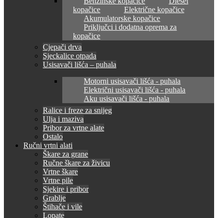
Benzinske kopačice
Diesel
kopačice
Električne kopačice
Akumulatorske kopačice
Priključci i dodatna oprema za
kopačice
Cjepači drva
Sjeckalice otpada
Usisavači lišća – puhala
Motorni usisavači lišća - puhala
Električni usisavači lišća - puhala
Aku usisavači lišća - puhala
Ralice i freze za snijeg
Ulja i maziva
Pribor za vrtne alate
Ostalo
Ručni vrtni alati
Škare za grane
Ručne škare za živicu
Vrtne škare
Vrtne pile
Sjekire i pribor
Grablje
Štihače i vile
Lopate