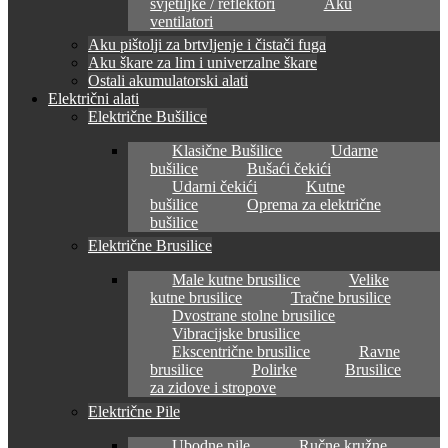
svjetiljke / reflektori
Aku
ventilatori
Aku pištolji za brtvljenje i čistači fuga
Aku škare za lim i univerzalne škare
Ostali akumulatorski alati
Električni alati
Električne Bušilice
Klasične Bušilice
Udarne
bušilice
Bušaći čekići
Udarni čekići
Kutne
bušilice
Oprema za električne
bušilice
Električne Brusilice
Male kutne brusilice
Velike
kutne brusilice
Tračne brusilice
Dvostrane stolne brusilice
Vibracijske brusilice
Ekscentrične brusilice
Ravne
brusilice
Polirke
Brusilice
za zidove i stropove
Električne Pile
Ubodne pile
Ručne kružne