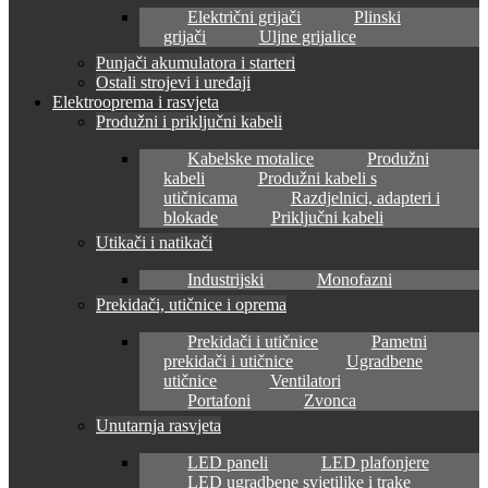
Električni grijači
Plinski
grijači
Uljne grijalice
Punjači akumulatora i starteri
Ostali strojevi i uređaji
Elektrooprema i rasvjeta
Produžni i priključni kabeli
Kabelske motalice
Produžni
kabeli
Produžni kabeli s
utičnicama
Razdjelnici, adapteri i
blokade
Priključni kabeli
Utikači i natikači
Industrijski
Monofazni
Prekidači, utičnice i oprema
Prekidači i utičnice
Pametni
prekidači i utičnice
Ugradbene
utičnice
Ventilatori
Portafoni
Zvonca
Unutarnja rasvjeta
LED paneli
LED plafonjere
LED ugradbene svjetiljke i trake