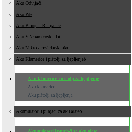
Aku Odvijači
Aku Pile
Aku Blanje – Blanjalice
Aku Višenamjenski alat
Aku Mikro / modelarski alati
Aku Klamerice i pištolji za ljepljenje
Aku klamerice i pištolji za ljepljenje
Aku klamerice
Aku pištolji za ljepljenje
Akumulatori i punjači za aku alate
Akumulatori i punjači za aku alate