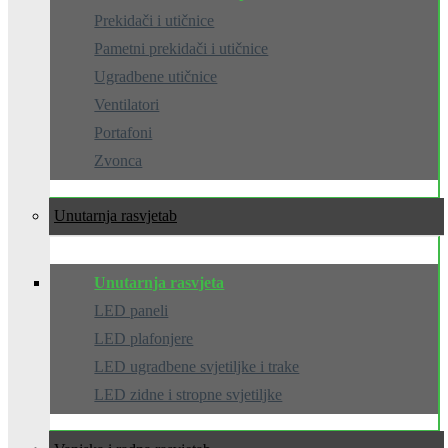
Prekidači i utičnice
Pametni prekidači i utičnice
Ugradbene utičnice
Ventilatori
Portafoni
Zvonca
Unutarnja rasvjeta
Unutarnja rasvjeta
LED paneli
LED plafonjere
LED ugradbene svjetiljke i trake
LED zidne i stropne svjetiljke