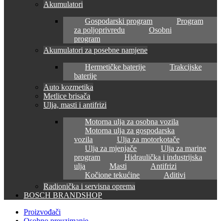
Akumulatori
Gospodarski program
Program
za poljoprivredu
Osobni
program
Akumulatori za posebne namjene
Hermetičke baterije
Trakcijske
baterije
Auto kozmetika
Metlice brisača
Ulja, masti i antifrizi
Motorna ulja za osobna vozila
Motorna ulja za gospodarska
vozila
Ulja za motorkotače
Ulja za mjenjače
Ulja za marine
program
Hidraulička i industrijska
ulja
Masti
Antifrizi
Kočione tekućine
Aditivi
Radionička i servisna oprema
BOSCH BRANDSHOP
Proizvođači
Osobno preuzimanje