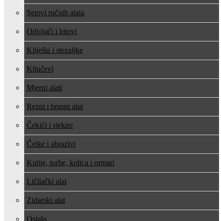
Setovi ručnih alata
Odvijači i bitovi
Kliješta i stezaljke
Ključevi
Mjerni alati
Rezni i brusni alat
Čekići i sjekire
Četke i abrazivi
Kutije, torbe, kolica i ormari
Ličilački alat
Zidarski alat
Ostalo