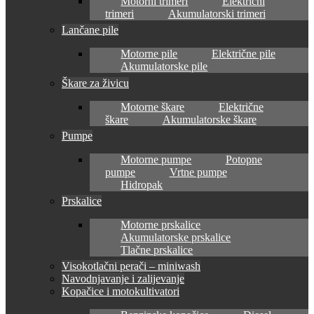
Motorni trimeri
Električni
trimeri
Akumulatorski trimeri
Lančane pile
Motorne pile
Električne pile
Akumulatorske pile
Škare za živicu
Motorne škare
Električne
škare
Akumulatorske škare
Pumpe
Motorne pumpe
Potopne
pumpe
Vrtne pumpe
Hidropak
Prskalice
Motorne prskalice
Akumulatorske prskalice
Tlačne prskalice
Visokotlačni perači – miniwash
Navodnjavanje i zalijevanje
Kopačice i motokultivatori