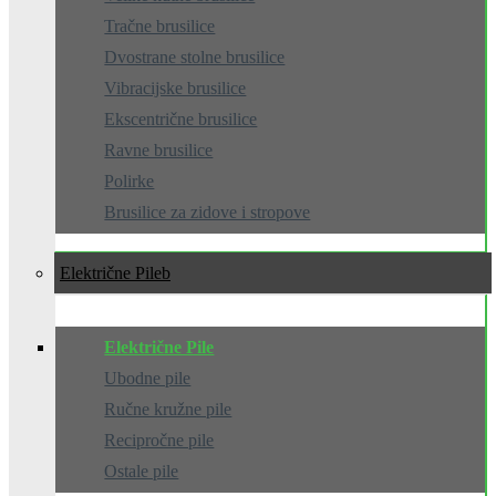
Tračne brusilice
Dvostrane stolne brusilice
Vibracijske brusilice
Ekscentrične brusilice
Ravne brusilice
Polirke
Brusilice za zidove i stropove
Električne Pile
Električne Pile
Ubodne pile
Ručne kružne pile
Recipročne pile
Ostale pile