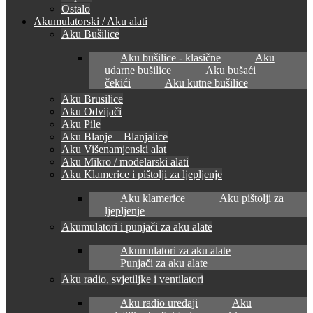
Ostalo
Akumulatorski / Aku alati
Aku Bušilice
Aku bušilice - klasične
Aku
udarne bušilice
Aku bušaći
čekići
Aku kutne bušilice
Aku Brusilice
Aku Odvijači
Aku Pile
Aku Blanje – Blanjalice
Aku Višenamjenski alat
Aku Mikro / modelarski alati
Aku Klamerice i pištolji za ljepljenje
Aku klamerice
Aku pištolji za
ljepljenje
Akumulatori i punjači za aku alate
Akumulatori za aku alate
Punjači za aku alate
Aku radio, svjetiljke i ventilatori
Aku radio uređaji
Aku