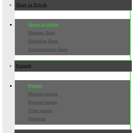
Škare za živicu
Škare za živicu
Motorne škare
Električne škare
Akumulatorske škare
Pumpe
Pumpe
Motorne pumpe
Potopne pumpe
Vrtne pumpe
Hidropak