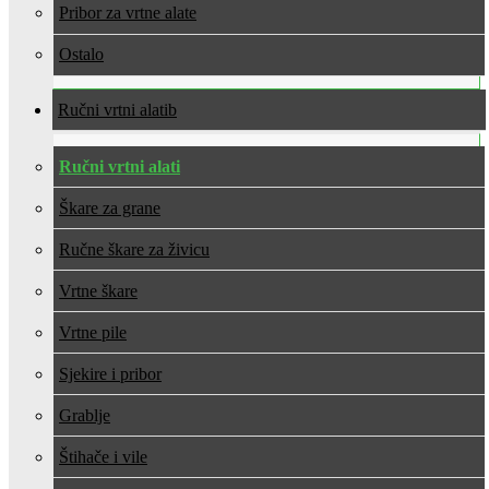
Pribor za vrtne alate
Ostalo
Ručni vrtni alati
Ručni vrtni alati
Škare za grane
Ručne škare za živicu
Vrtne škare
Vrtne pile
Sjekire i pribor
Grablje
Štihače i vile