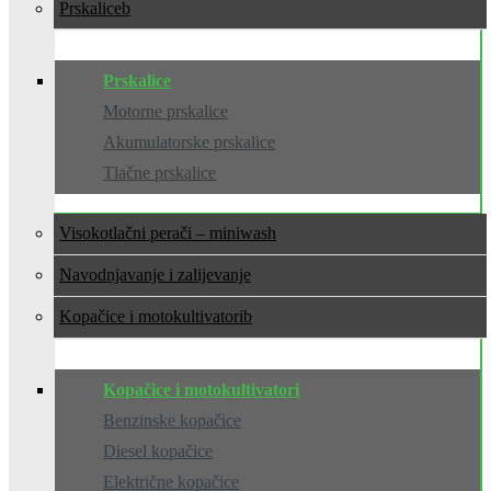
Prskalice
Prskalice
Motorne prskalice
Akumulatorske prskalice
Tlačne prskalice
Visokotlačni perači – miniwash
Navodnjavanje i zalijevanje
Kopačice i motokultivatori
Kopačice i motokultivatori
Benzinske kopačice
Diesel kopačice
Električne kopačice