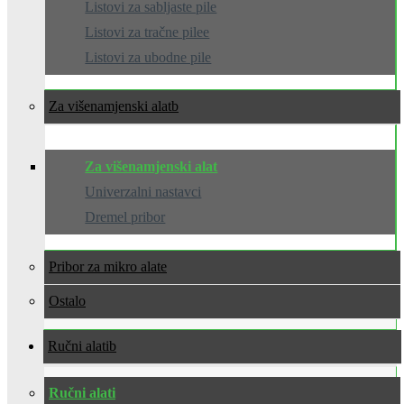
Listovi za sabljaste pile
Listovi za tračne pilee
Listovi za ubodne pile
Za višenamjenski alat
Za višenamjenski alat
Univerzalni nastavci
Dremel pribor
Pribor za mikro alate
Ostalo
Ručni alati
Ručni alati