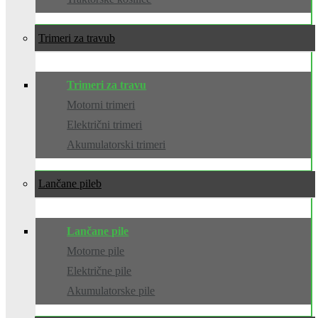
Trimeri za travu
Trimeri za travu
Motorni trimeri
Električni trimeri
Akumulatorski trimeri
Lančane pile
Lančane pile
Motorne pile
Električne pile
Akumulatorske pile