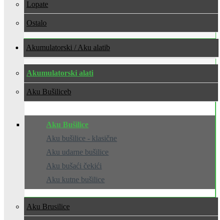
Lopate
Ostalo
Akumulatorski / Aku alati
Akumulatorski alati
Aku Bušilice
Aku Bušilice
Aku bušilice - klasične
Aku udarne bušilice
Aku bušaći čekići
Aku kutne bušilice
Aku Brusilice