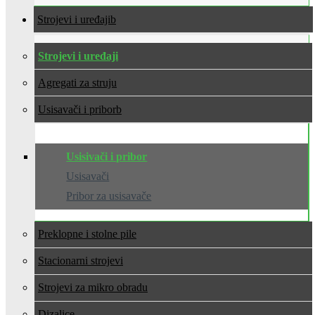
Strojevi i uređaji
Strojevi i uređaji
Agregati za struju
Usisavači i pribor
Usisivači i pribor
Usisavači
Pribor za usisavače
Preklopne i stolne pile
Stacionarni strojevi
Strojevi za mikro obradu
Dizalice