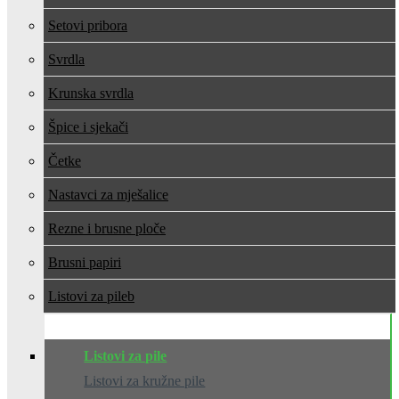
Setovi pribora
Svrdla
Krunska svrdla
Špice i sjekači
Četke
Nastavci za mješalice
Rezne i brusne ploče
Brusni papiri
Listovi za pile
Listovi za pile
Listovi za kružne pile