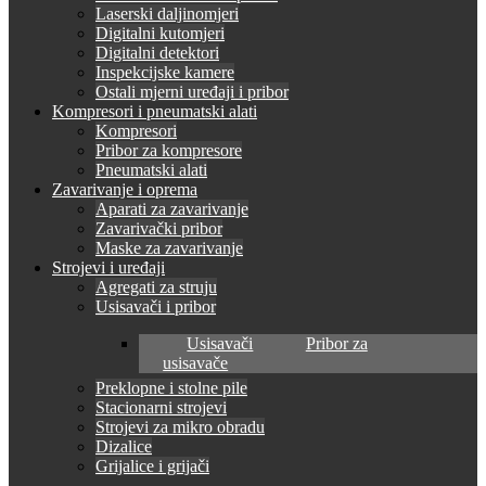
Laserski daljinomjeri
Digitalni kutomjeri
Digitalni detektori
Inspekcijske kamere
Ostali mjerni uređaji i pribor
Kompresori i pneumatski alati
Kompresori
Pribor za kompresore
Pneumatski alati
Zavarivanje i oprema
Aparati za zavarivanje
Zavarivački pribor
Maske za zavarivanje
Strojevi i uređaji
Agregati za struju
Usisavači i pribor
Usisavači
Pribor za
usisavače
Preklopne i stolne pile
Stacionarni strojevi
Strojevi za mikro obradu
Dizalice
Grijalice i grijači