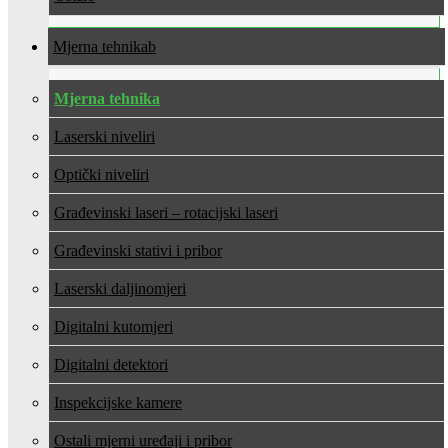
Mjerna tehnika
Mjerna tehnika
Laserski niveliri
Optički niveliri
Građevinski laseri – rotacijski laseri
Građevinski stativi i pribor
Laserski daljinomjeri
Digitalni kutomjeri
Digitalni detektori
Inspekcijske kamere
Ostali mjerni uređaji i pribor