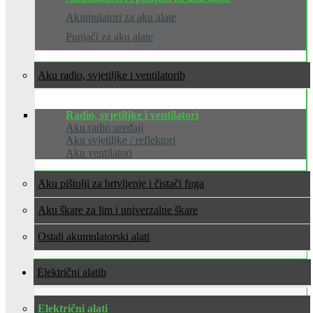
Akumulatori za aku alate
Punjači za aku alate
Aku radio, svjetiljke i ventilatori
Radio, svjetiljke i ventilatori
Aku radio uređaji
Aku svjetiljke / reflektori
Aku ventilatori
Aku pištolji za brtvljenje i čistači fuga
Aku škare za lim i univerzalne škare
Ostali akumulatorski alati
Električni alati
Električni alati