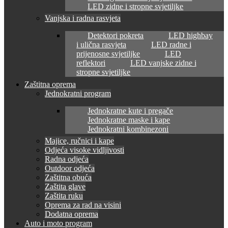
LED zidne i stropne svjetiljke
Vanjska i radna rasvjeta
Detektori pokreta
LED highbay
i ulična rasvjeta
LED radne i
prijenosne svjetiljke
LED
reflektori
LED vanjske zidne i
stropne svjetiljke
Zaštitna oprema
Jednokratni program
Jednokratne kute i pregače
Jednokratne maske i kape
Jednokratni kombinezoni
Majice, ručnici i kape
Odjeća visoke vidljivosti
Radna odjeća
Outdoor odjeća
Zaštitna obuća
Zaštita glave
Zaštita ruku
Oprema za rad na visini
Dodatna oprema
Auto i moto program