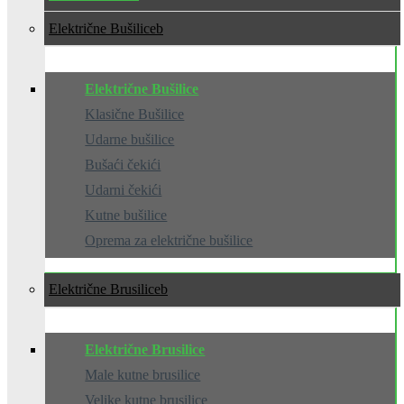
Električne Bušilice
Električne Bušilice
Klasične Bušilice
Udarne bušilice
Bušaći čekići
Udarni čekići
Kutne bušilice
Oprema za električne bušilice
Električne Brusilice
Električne Brusilice
Male kutne brusilice
Velike kutne brusilice