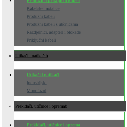
Produžni i priključni kabeli
Kabelske motalice
Produžni kabeli
Produžni kabeli s utičnicama
Razdjelnici, adapteri i blokade
Priključni kabeli
Utikači i natikači
Utikači i natikači
Industrijski
Monofazni
Prekidači, utičnice i oprema
Prekidači, utičnice i oprema