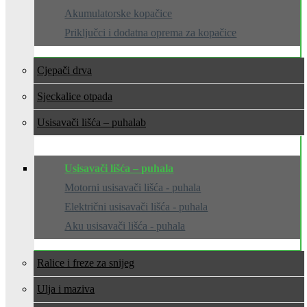
Akumulatorske kopačice
Priključci i dodatna oprema za kopačice
Cjepači drva
Sjeckalice otpada
Usisavači lišća – puhala
Usisavači lišća – puhala
Motorni usisavači lišća - puhala
Električni usisavači lišća - puhala
Aku usisavači lišća - puhala
Ralice i freze za snijeg
Ulja i maziva