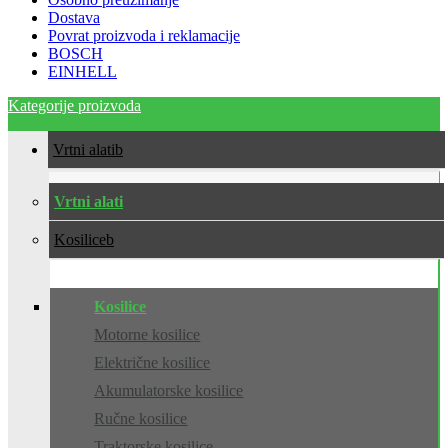
Dostava
Povrat proizvoda i reklamacije
BOSCH
EINHELL
Kategorije proizvoda
Vrtni alati
Vrtni alati
Kosilice
Kosilice
Motorne kosilice
Električne kosilice
Akumulatorske kosilice
Ručne kosilice
Traktorske kosilice