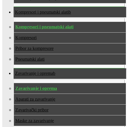
Kompresori i pneumatski alati
Kompresori i pneumatski alati
Kompresori
Pribor za kompresore
Pneumatski alati
Zavarivanje i oprema
Zavarivanje i oprema
Aparati za zavarivanje
Zavarivački pribor
Maske za zavarivanje