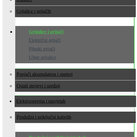
Grijalice i grijači
Grijalice i grijači
Električni grijači
Plinski grijači
Uljne grijalice
Punjači akumulatora i starteri
Ostali strojevi i uređaji
Elektrooprema i rasvjeta
Produžni i priključni kabeli