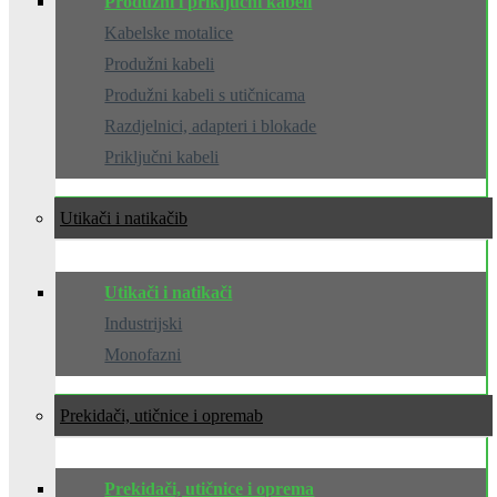
Produžni i priključni kabeli
Kabelske motalice
Produžni kabeli
Produžni kabeli s utičnicama
Razdjelnici, adapteri i blokade
Priključni kabeli
Utikači i natikači
Utikači i natikači
Industrijski
Monofazni
Prekidači, utičnice i oprema
Prekidači, utičnice i oprema