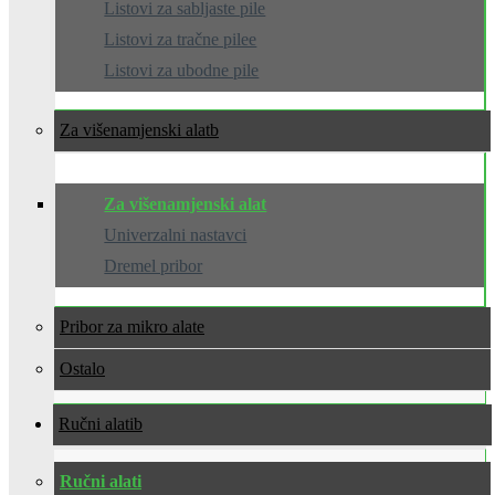
Listovi za sabljaste pile
Listovi za tračne pilee
Listovi za ubodne pile
Za višenamjenski alat
Za višenamjenski alat
Univerzalni nastavci
Dremel pribor
Pribor za mikro alate
Ostalo
Ručni alati
Ručni alati