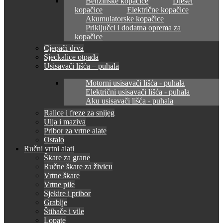
Benzinske kopačice
Diesel
kopačice
Električne kopačice
Akumulatorske kopačice
Priključci i dodatna oprema za
kopačice
Cjepači drva
Sjeckalice otpada
Usisavači lišća – puhala
Motorni usisavači lišća - puhala
Električni usisavači lišća - puhala
Aku usisavači lišća - puhala
Ralice i freze za snijeg
Ulja i maziva
Pribor za vrtne alate
Ostalo
Ručni vrtni alati
Škare za grane
Ručne škare za živicu
Vrtne škare
Vrtne pile
Sjekire i pribor
Grablje
Štihače i vile
Lopate