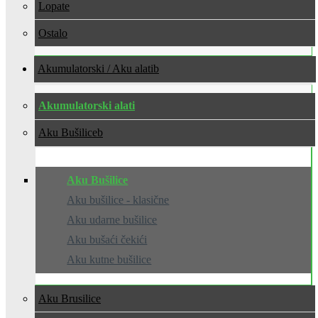
Lopate
Ostalo
Akumulatorski / Aku alati
Akumulatorski alati
Aku Bušilice
Aku Bušilice
Aku bušilice - klasične
Aku udarne bušilice
Aku bušaći čekići
Aku kutne bušilice
Aku Brusilice