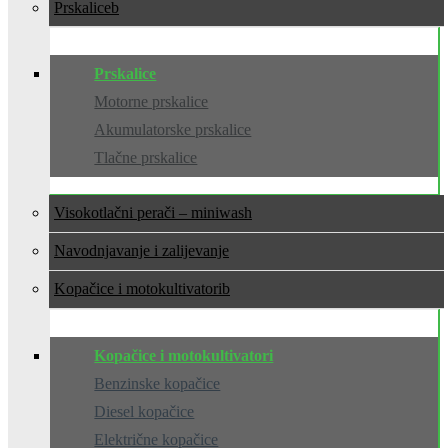
Prskalice
Prskalice
Motorne prskalice
Akumulatorske prskalice
Tlačne prskalice
Visokotlačni perači – miniwash
Navodnjavanje i zalijevanje
Kopačice i motokultivatori
Kopačice i motokultivatori
Benzinske kopačice
Diesel kopačice
Električne kopačice