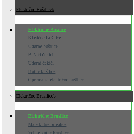
Električne Bušilice
Električne Bušilice
Klasične Bušilice
Udarne bušilice
Bušaći čekići
Udarni čekići
Kutne bušilice
Oprema za električne bušilice
Električne Brusilice
Električne Brusilice
Male kutne brusilice
Velike kutne brusilice