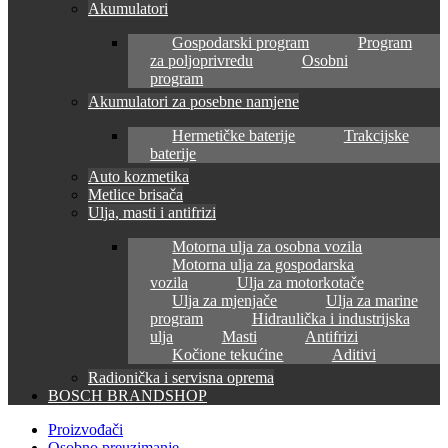
Akumulatori
Gospodarski program
Program
za poljoprivredu
Osobni
program
Akumulatori za posebne namjene
Hermetičke baterije
Trakcijske
baterije
Auto kozmetika
Metlice brisača
Ulja, masti i antifrizi
Motorna ulja za osobna vozila
Motorna ulja za gospodarska
vozila
Ulja za motorkotače
Ulja za mjenjače
Ulja za marine
program
Hidraulička i industrijska
ulja
Masti
Antifrizi
Kočione tekućine
Aditivi
Radionička i servisna oprema
BOSCH BRANDSHOP
Proizvođači
Osobno preuzimanje