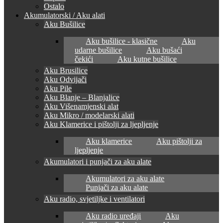
Ostalo
Akumulatorski / Aku alati
Aku Bušilice
Aku bušilice - klasične
Aku
udarne bušilice
Aku bušaći
čekići
Aku kutne bušilice
Aku Brusilice
Aku Odvijači
Aku Pile
Aku Blanje – Blanjalice
Aku Višenamjenski alat
Aku Mikro / modelarski alati
Aku Klamerice i pištolji za ljepljenje
Aku klamerice
Aku pištolji za
ljepljenje
Akumulatori i punjači za aku alate
Akumulatori za aku alate
Punjači za aku alate
Aku radio, svjetiljke i ventilatori
Aku radio uređaji
Aku