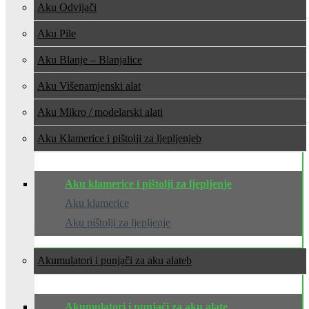
Aku Odvijači
Aku Pile
Aku Blanje – Blanjalice
Aku Višenamjenski alat
Aku Mikro / modelarski alati
Aku Klamerice i pištolji za ljepljenje
Aku klamerice i pištolji za ljepljenje
Aku klamerice
Aku pištolji za ljepljenje
Akumulatori i punjači za aku alate
Akumulatori i punjači za aku alate