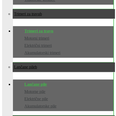
Trimeri za travu
Trimeri za travu
Motorni trimeri
Električni trimeri
Akumulatorski trimeri
Lančane pile
Lančane pile
Motorne pile
Električne pile
Akumulatorske pile