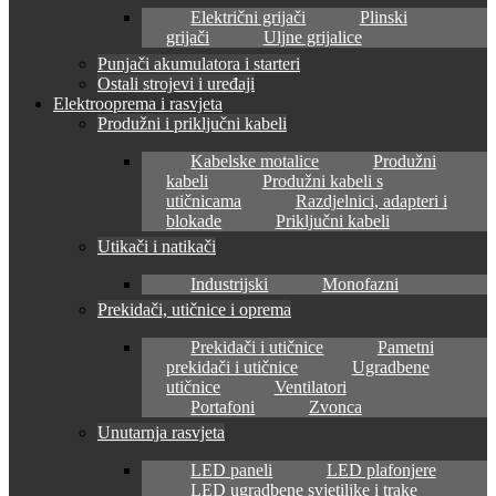
Električni grijači
Plinski
grijači
Uljne grijalice
Punjači akumulatora i starteri
Ostali strojevi i uređaji
Elektrooprema i rasvjeta
Produžni i priključni kabeli
Kabelske motalice
Produžni
kabeli
Produžni kabeli s
utičnicama
Razdjelnici, adapteri i
blokade
Priključni kabeli
Utikači i natikači
Industrijski
Monofazni
Prekidači, utičnice i oprema
Prekidači i utičnice
Pametni
prekidači i utičnice
Ugradbene
utičnice
Ventilatori
Portafoni
Zvonca
Unutarnja rasvjeta
LED paneli
LED plafonjere
LED ugradbene svjetiljke i trake