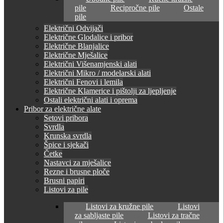
pile
Recipročne pile
Ostale
pile
Električni Odvijači
Električne Glodalice i pribor
Električne Blanjalice
Električne Mješalice
Električni Višenamjenski alati
Električni Mikro / modelarski alati
Električni Fenovi i lemila
Električne Klamerice i pištolji za ljepljenje
Ostali električni alati i oprema
Pribor za električne alate
Setovi pribora
Svrdla
Krunska svrdla
Špice i sjekači
Četke
Nastavci za mješalice
Rezne i brusne ploče
Brusni papiri
Listovi za pile
Listovi za kružne pile
Listovi
za sabljaste pile
Listovi za tračne