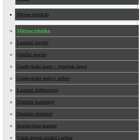
Mjerna tehnika
Mjerna tehnika
Laserski niveliri
Optički niveliri
Građevinski laseri – rotacijski laseri
Građevinski stativi i pribor
Laserski daljinomjeri
Digitalni kutomjeri
Digitalni detektori
Inspekcijske kamere
Ostali mjerni uređaji i pribor