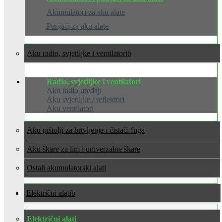
Akumulatori za aku alate
Punjači za aku alate
Aku radio, svjetiljke i ventilatori
Radio, svjetiljke i ventilatori
Aku radio uređaji
Aku svjetiljke / reflektori
Aku ventilatori
Aku pištolji za brtvljenje i čistači fuga
Aku škare za lim i univerzalne škare
Ostali akumulatorski alati
Električni alati
Električni alati