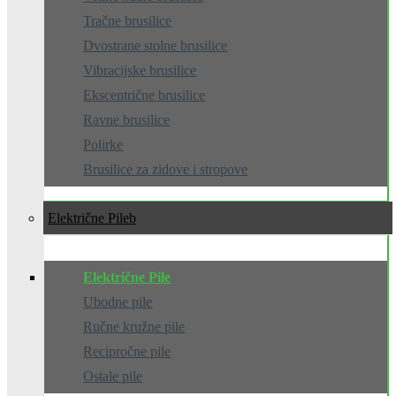
Tračne brusilice
Dvostrane stolne brusilice
Vibracijske brusilice
Ekscentrične brusilice
Ravne brusilice
Polirke
Brusilice za zidove i stropove
Električne Pile
Električne Pile
Ubodne pile
Ručne kružne pile
Recipročne pile
Ostale pile