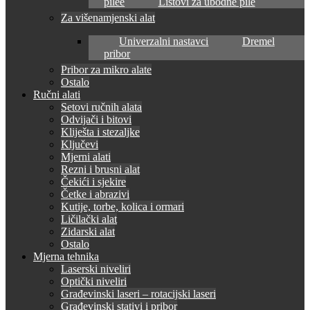
pilee
Listovi za ubodne pile
Za višenamjenski alat
Univerzalni nastavci
Dremel
pribor
Pribor za mikro alate
Ostalo
Ručni alati
Setovi ručnih alata
Odvijači i bitovi
Kliješta i stezaljke
Ključevi
Mjerni alati
Rezni i brusni alat
Čekići i sjekire
Četke i abrazivi
Kutije, torbe, kolica i ormari
Ličilački alat
Zidarski alat
Ostalo
Mjerna tehnika
Laserski niveliri
Optički niveliri
Građevinski laseri – rotacijski laseri
Građevinski stativi i pribor