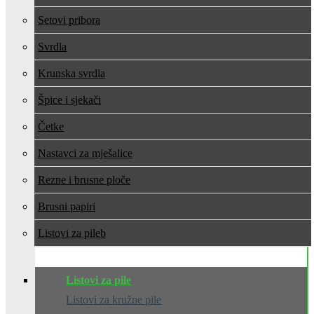
Setovi pribora
Svrdla
Krunska svrdla
Špice i sjekači
Četke
Nastavci za mješalice
Rezne i brusne ploče
Brusni papiri
Listovi za pile
Listovi za pile
Listovi za kružne pile