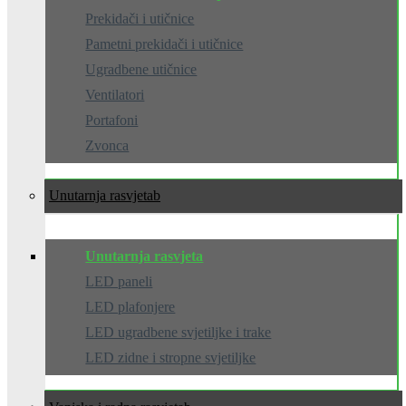
Prekidači i utičnice
Pametni prekidači i utičnice
Ugradbene utičnice
Ventilatori
Portafoni
Zvonca
Unutarnja rasvjeta
Unutarnja rasvjeta
LED paneli
LED plafonjere
LED ugradbene svjetiljke i trake
LED zidne i stropne svjetiljke