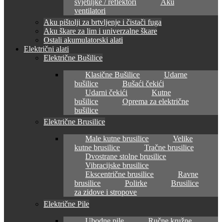
svjetiljke / reflektori
Aku
ventilatori
Aku pištolji za brtvljenje i čistači fuga
Aku škare za lim i univerzalne škare
Ostali akumulatorski alati
Električni alati
Električne Bušilice
Klasične Bušilice
Udarne
bušilice
Bušaći čekići
Udarni čekići
Kutne
bušilice
Oprema za električne
bušilice
Električne Brusilice
Male kutne brusilice
Velike
kutne brusilice
Tračne brusilice
Dvostrane stolne brusilice
Vibracijske brusilice
Ekscentrične brusilice
Ravne
brusilice
Polirke
Brusilice
za zidove i stropove
Električne Pile
Ubodne pile
Ručne kružne