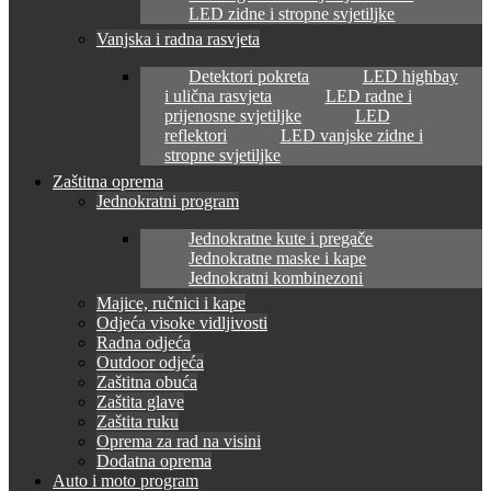
LED zidne i stropne svjetiljke
Vanjska i radna rasvjeta
Detektori pokreta
LED highbay
i ulična rasvjeta
LED radne i
prijenosne svjetiljke
LED
reflektori
LED vanjske zidne i
stropne svjetiljke
Zaštitna oprema
Jednokratni program
Jednokratne kute i pregače
Jednokratne maske i kape
Jednokratni kombinezoni
Majice, ručnici i kape
Odjeća visoke vidljivosti
Radna odjeća
Outdoor odjeća
Zaštitna obuća
Zaštita glave
Zaštita ruku
Oprema za rad na visini
Dodatna oprema
Auto i moto program