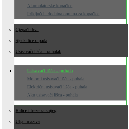
Akumulatorske kopačice
Priključci i dodatna oprema za kopačice
Cjepači drva
Sjeckalice otpada
Usisavači lišća – puhala
Usisavači lišća – puhala
Motorni usisavači lišća - puhala
Električni usisavači lišća - puhala
Aku usisavači lišća - puhala
Ralice i freze za snijeg
Ulja i maziva