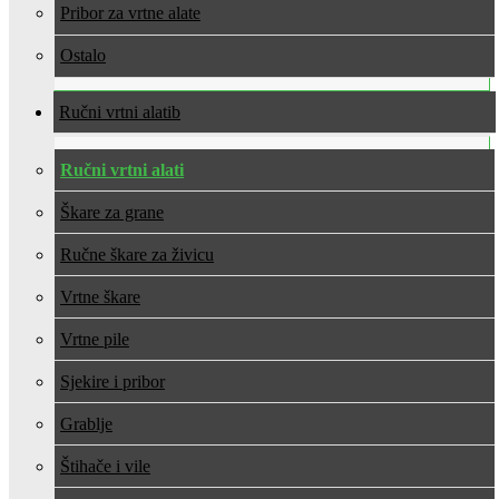
Pribor za vrtne alate
Ostalo
Ručni vrtni alati
Ručni vrtni alati
Škare za grane
Ručne škare za živicu
Vrtne škare
Vrtne pile
Sjekire i pribor
Grablje
Štihače i vile