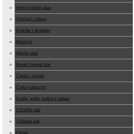
Setovi ručnih alata
Odvijači i bitovi
Kliješta i stezaljke
Ključevi
Mjerni alati
Rezni i brusni alat
Čekići i sjekire
Četke i abrazivi
Kutije, torbe, kolica i ormari
Ličilački alat
Zidarski alat
Ostalo