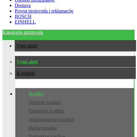
Dostava
Povrat proizvoda i reklamacije
BOSCH
EINHELL
Kategorije proizvoda
Vrtni alati
Vrtni alati
Kosilice
Kosilice
Motorne kosilice
Električne kosilice
Akumulatorske kosilice
Ručne kosilice
Traktorske kosilice