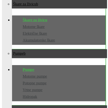
Škare za živicu
Škare za živicu
Motorne škare
Električne škare
Akumulatorske škare
Pumpe
Pumpe
Motorne pumpe
Potopne pumpe
Vrtne pumpe
Hidropak