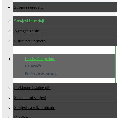
Strojevi i uređaji
Strojevi i uređaji
Agregati za struju
Usisavači i pribor
Usisivači i pribor
Usisavači
Pribor za usisavače
Preklopne i stolne pile
Stacionarni strojevi
Strojevi za mikro obradu
Dizalice