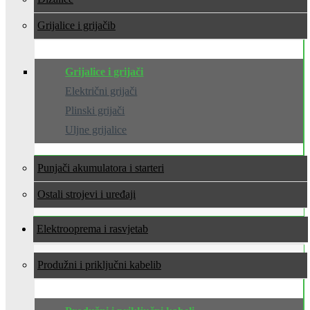
Grijalice i grijači
Grijalice i grijači
Električni grijači
Plinski grijači
Uljne grijalice
Punjači akumulatora i starteri
Ostali strojevi i uređaji
Elektrooprema i rasvjeta
Produžni i priključni kabeli