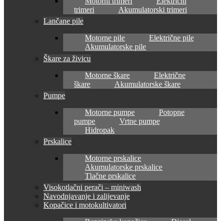
Motorni trimeri
Električni
trimeri
Akumulatorski trimeri
Lančane pile
Motorne pile
Električne pile
Akumulatorske pile
Škare za živicu
Motorne škare
Električne
škare
Akumulatorske škare
Pumpe
Motorne pumpe
Potopne
pumpe
Vrtne pumpe
Hidropak
Prskalice
Motorne prskalice
Akumulatorske prskalice
Tlačne prskalice
Visokotlačni perači – miniwash
Navodnjavanje i zalijevanje
Kopačice i motokultivatori