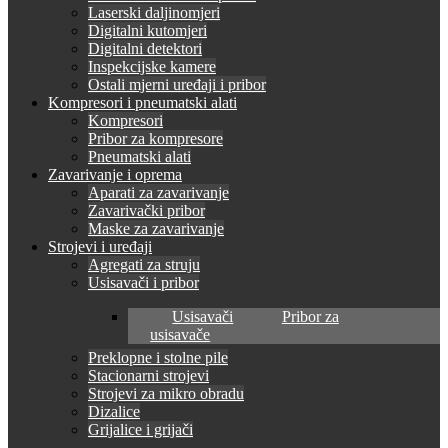
Laserski daljinomjeri
Digitalni kutomjeri
Digitalni detektori
Inspekcijske kamere
Ostali mjerni uređaji i pribor
Kompresori i pneumatski alati
Kompresori
Pribor za kompresore
Pneumatski alati
Zavarivanje i oprema
Aparati za zavarivanje
Zavarivački pribor
Maske za zavarivanje
Strojevi i uređaji
Agregati za struju
Usisavači i pribor
Usisavači
Pribor za
usisavače
Preklopne i stolne pile
Stacionarni strojevi
Strojevi za mikro obradu
Dizalice
Grijalice i grijači