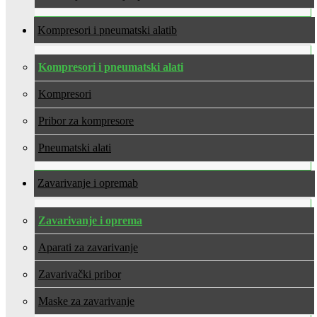
Kompresori i pneumatski alati
Kompresori i pneumatski alati
Kompresori
Pribor za kompresore
Pneumatski alati
Zavarivanje i oprema
Zavarivanje i oprema
Aparati za zavarivanje
Zavarivački pribor
Maske za zavarivanje