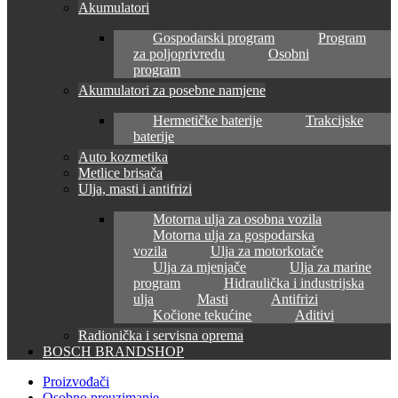
Akumulatori
Gospodarski program
Program
za poljoprivredu
Osobni
program
Akumulatori za posebne namjene
Hermetičke baterije
Trakcijske
baterije
Auto kozmetika
Metlice brisača
Ulja, masti i antifrizi
Motorna ulja za osobna vozila
Motorna ulja za gospodarska
vozila
Ulja za motorkotače
Ulja za mjenjače
Ulja za marine
program
Hidraulička i industrijska
ulja
Masti
Antifrizi
Kočione tekućine
Aditivi
Radionička i servisna oprema
BOSCH BRANDSHOP
Proizvođači
Osobno preuzimanje