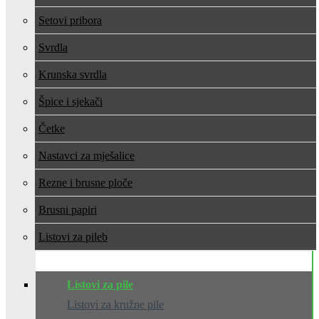
Setovi pribora
Svrdla
Krunska svrdla
Špice i sjekači
Četke
Nastavci za mješalice
Rezne i brusne ploče
Brusni papiri
Listovi za pile
Listovi za pile
Listovi za kružne pile