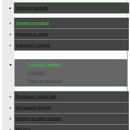
Strojevi i uređaji
Strojevi i uređaji
Agregati za struju
Usisavači i pribor
Usisivači i pribor
Usisavači
Pribor za usisavače
Preklopne i stolne pile
Stacionarni strojevi
Strojevi za mikro obradu
Dizalice