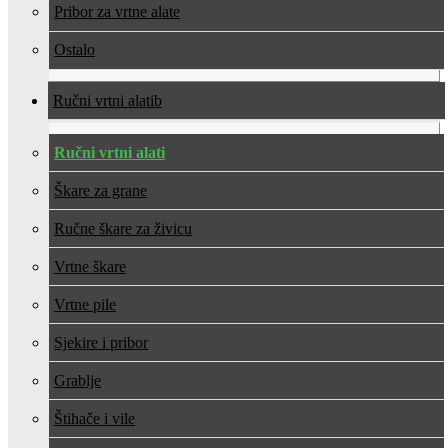
Pribor za vrtne alate
Ostalo
Ručni vrtni alati
Ručni vrtni alati
Škare za grane
Ručne škare za živicu
Vrtne škare
Vrtne pile
Sjekire i pribor
Grablje
Štihače i vile