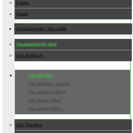
Lopate
Ostalo
Akumulatorski / Aku alati
Akumulatorski alati
Aku Bušilice
Aku Bušilice
Aku bušilice - klasične
Aku udarne bušilice
Aku bušaći čekići
Aku kutne bušilice
Aku Brusilice