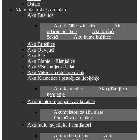
Ostalo
Akumulatorski / Aku alati
Aku Bušilice
Aku bušilice - klasične
Aku
udarne bušilice
Aku bušaći
čekići
Aku kutne bušilice
Aku Brusilice
Aku Odvijači
Aku Pile
Aku Blanje – Blanjalice
Aku Višenamjenski alat
Aku Mikro / modelarski alati
Aku Klamerice i pištolji za ljepljenje
Aku klamerice
Aku pištolji za
ljepljenje
Akumulatori i punjači za aku alate
Akumulatori za aku alate
Punjači za aku alate
Aku radio, svjetiljke i ventilatori
Aku radio uređaji
Aku