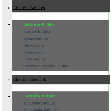
Električne Bušilice
Električne Bušilice
Klasične Bušilice
Udarne bušilice
Bušaći čekići
Udarni čekići
Kutne bušilice
Oprema za električne bušilice
Električne Brusilice
Električne Brusilice
Male kutne brusilice
Velike kutne brusilice