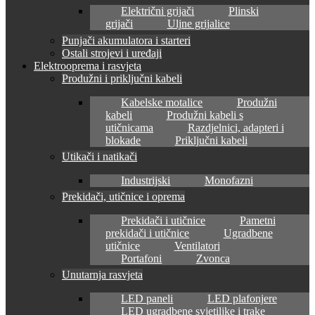
Električni grijači
Plinski
grijači
Uljne grijalice
Punjači akumulatora i starteri
Ostali strojevi i uređaji
Elektrooprema i rasvjeta
Produžni i priključni kabeli
Kabelske motalice
Produžni
kabeli
Produžni kabeli s
utičnicama
Razdjelnici, adapteri i
blokade
Priključni kabeli
Utikači i natikači
Industrijski
Monofazni
Prekidači, utičnice i oprema
Prekidači i utičnice
Pametni
prekidači i utičnice
Ugradbene
utičnice
Ventilatori
Portafoni
Zvonca
Unutarnja rasvjeta
LED paneli
LED plafonjere
LED ugradbene svjetiljke i trake