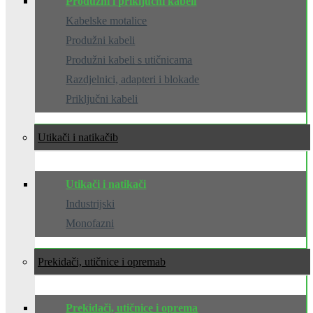
Produžni i priključni kabeli
Kabelske motalice
Produžni kabeli
Produžni kabeli s utičnicama
Razdjelnici, adapteri i blokade
Priključni kabeli
Utikači i natikači
Utikači i natikači
Industrijski
Monofazni
Prekidači, utičnice i oprema
Prekidači, utičnice i oprema