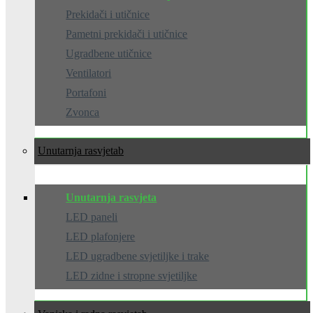
Prekidači i utičnice
Pametni prekidači i utičnice
Ugradbene utičnice
Ventilatori
Portafoni
Zvonca
Unutarnja rasvjeta
Unutarnja rasvjeta
LED paneli
LED plafonjere
LED ugradbene svjetiljke i trake
LED zidne i stropne svjetiljke