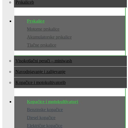
Prskalice
Prskalice
Motorne prskalice
Akumulatorske prskalice
Tlačne prskalice
Visokotlačni perači – miniwash
Navodnjavanje i zalijevanje
Kopačice i motokultivatori
Kopačice i motokultivatori
Benzinske kopačice
Diesel kopačice
Električne kopačice