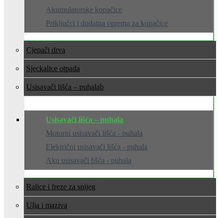
Akumulatorske kopačice
Priključci i dodatna oprema za kopačice
Cjepači drva
Sjeckalice otpada
Usisavači lišća – puhala
Usisavači lišća – puhala
Motorni usisavači lišća - puhala
Električni usisavači lišća - puhala
Aku usisavači lišća - puhala
Ralice i freze za snijeg
Ulja i maziva