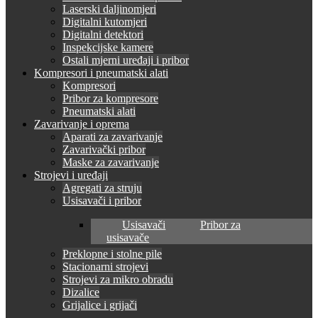
Laserski daljinomjeri
Digitalni kutomjeri
Digitalni detektori
Inspekcijske kamere
Ostali mjerni uređaji i pribor
Kompresori i pneumatski alati
Kompresori
Pribor za kompresore
Pneumatski alati
Zavarivanje i oprema
Aparati za zavarivanje
Zavarivački pribor
Maske za zavarivanje
Strojevi i uređaji
Agregati za struju
Usisavači i pribor
Usisavači
Pribor za
usisavače
Preklopne i stolne pile
Stacionarni strojevi
Strojevi za mikro obradu
Dizalice
Grijalice i grijači