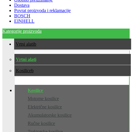
Dostava
Povrat proizvoda i reklamacije
BOSCH
EINHELL
Kategorije proizvoda
Vrtni alati
Vrtni alati
Kosilice
Kosilice
Motorne kosilice
Električne kosilice
Akumulatorske kosilice
Ručne kosilice
Traktorske kosilice