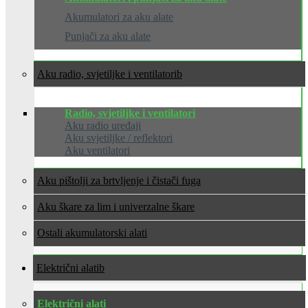
Akumulatori za aku alate
Punjači za aku alate
Aku radio, svjetiljke i ventilatori
Radio, svjetiljke i ventilatori
Aku radio uređaji
Aku svjetiljke / reflektori
Aku ventilatori
Aku pištolji za brtvljenje i čistači fuga
Aku škare za lim i univerzalne škare
Ostali akumulatorski alati
Električni alati
Električni alati