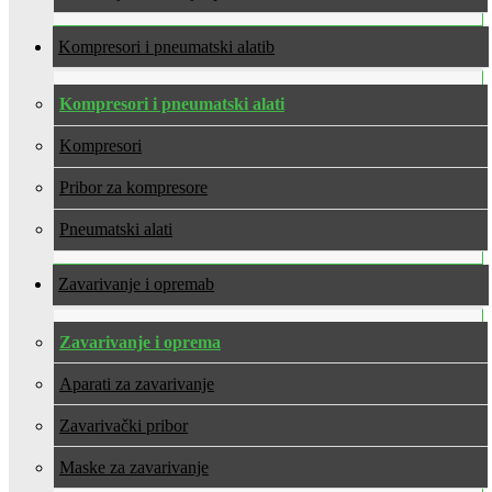
Kompresori i pneumatski alati
Kompresori i pneumatski alati
Kompresori
Pribor za kompresore
Pneumatski alati
Zavarivanje i oprema
Zavarivanje i oprema
Aparati za zavarivanje
Zavarivački pribor
Maske za zavarivanje