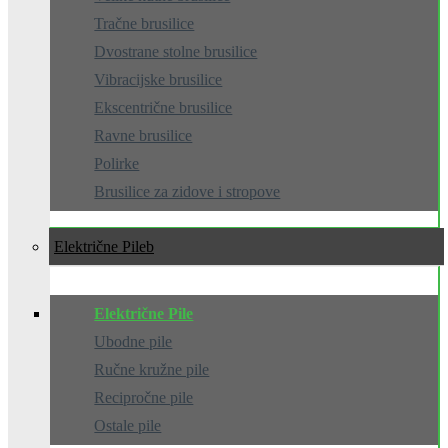
Tračne brusilice
Dvostrane stolne brusilice
Vibracijske brusilice
Ekscentrične brusilice
Ravne brusilice
Polirke
Brusilice za zidove i stropove
Električne Pile
Električne Pile
Ubodne pile
Ručne kružne pile
Recipročne pile
Ostale pile