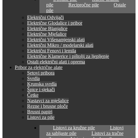
pile
Recipročne pile
Ostale
pile
Električni Odvijači
Električne Glodalice i pribor
Električne Blanjalice
Električne Mješalice
Električni Višenamjenski alati
Električni Mikro / modelarski alati
Električni Fenovi i lemila
Električne Klamerice i pištolji za ljepljenje
Ostali električni alati i oprema
Pribor za električne alate
Setovi pribora
Svrdla
Krunska svrdla
Špice i sjekači
Četke
Nastavci za mješalice
Rezne i brusne ploče
Brusni papiri
Listovi za pile
Listovi za kružne pile
Listovi
za sabljaste pile
Listovi za tračne