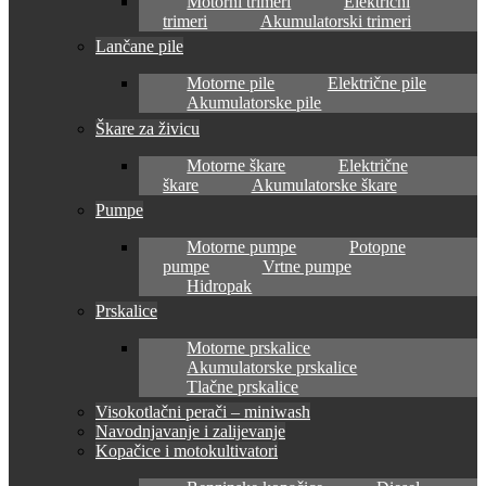
Motorni trimeri
Električni
trimeri
Akumulatorski trimeri
Lančane pile
Motorne pile
Električne pile
Akumulatorske pile
Škare za živicu
Motorne škare
Električne
škare
Akumulatorske škare
Pumpe
Motorne pumpe
Potopne
pumpe
Vrtne pumpe
Hidropak
Prskalice
Motorne prskalice
Akumulatorske prskalice
Tlačne prskalice
Visokotlačni perači – miniwash
Navodnjavanje i zalijevanje
Kopačice i motokultivatori