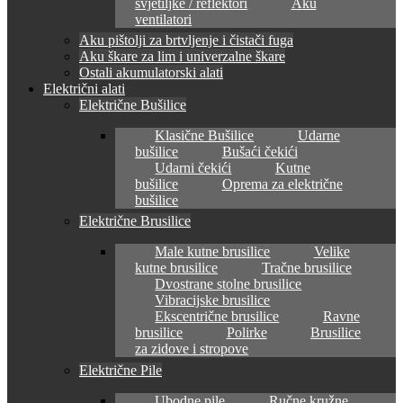
svjetiljke / reflektori
Aku
ventilatori
Aku pištolji za brtvljenje i čistači fuga
Aku škare za lim i univerzalne škare
Ostali akumulatorski alati
Električni alati
Električne Bušilice
Klasične Bušilice
Udarne
bušilice
Bušaći čekići
Udarni čekići
Kutne
bušilice
Oprema za električne
bušilice
Električne Brusilice
Male kutne brusilice
Velike
kutne brusilice
Tračne brusilice
Dvostrane stolne brusilice
Vibracijske brusilice
Ekscentrične brusilice
Ravne
brusilice
Polirke
Brusilice
za zidove i stropove
Električne Pile
Ubodne pile
Ručne kružne