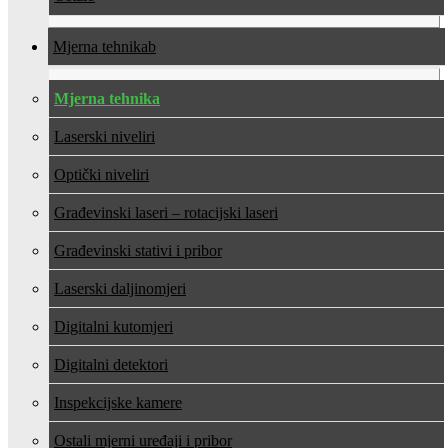
Mjerna tehnika
Mjerna tehnika
Laserski niveliri
Optički niveliri
Građevinski laseri – rotacijski laseri
Građevinski stativi i pribor
Laserski daljinomjeri
Digitalni kutomjeri
Digitalni detektori
Inspekcijske kamere
Ostali mjerni uređaji i pribor