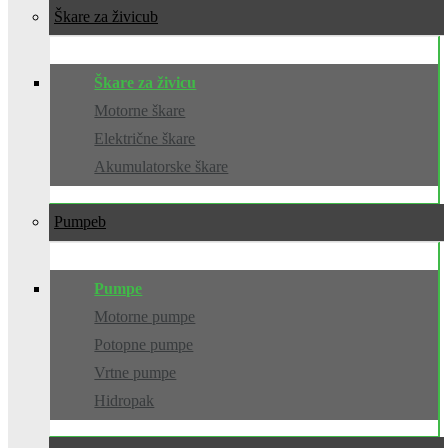
Škare za živicu
Škare za živicu
Motorne škare
Električne škare
Akumulatorske škare
Pumpe
Pumpe
Motorne pumpe
Potopne pumpe
Vrtne pumpe
Hidropak