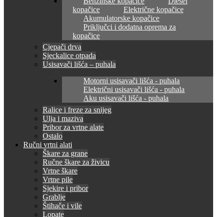
Benzinske kopačice
Diesel
kopačice
Električne kopačice
Akumulatorske kopačice
Priključci i dodatna oprema za
kopačice
Cjepači drva
Sjeckalice otpada
Usisavači lišća – puhala
Motorni usisavači lišća - puhala
Električni usisavači lišća - puhala
Aku usisavači lišća - puhala
Ralice i freze za snijeg
Ulja i maziva
Pribor za vrtne alate
Ostalo
Ručni vrtni alati
Škare za grane
Ručne škare za živicu
Vrtne škare
Vrtne pile
Sjekire i pribor
Grablje
Štihače i vile
Lopate