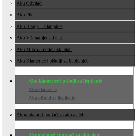
Aku Odvijači
Aku Pile
Aku Blanje – Blanjalice
Aku Višenamjenski alat
Aku Mikro / modelarski alati
Aku Klamerice i pištolji za ljepljenje
Aku klamerice i pištolji za ljepljenje
Aku klamerice
Aku pištolji za ljepljenje
Akumulatori i punjači za aku alate
Akumulatori i punjači za aku alate