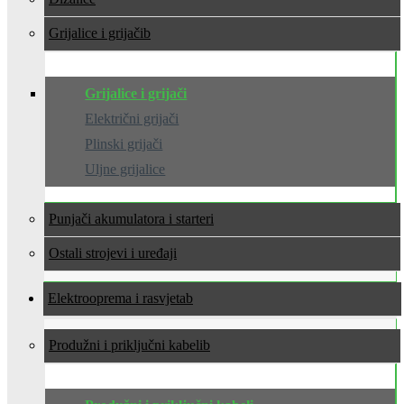
Grijalice i grijači
Grijalice i grijači
Električni grijači
Plinski grijači
Uljne grijalice
Punjači akumulatora i starteri
Ostali strojevi i uređaji
Elektrooprema i rasvjeta
Produžni i priključni kabeli