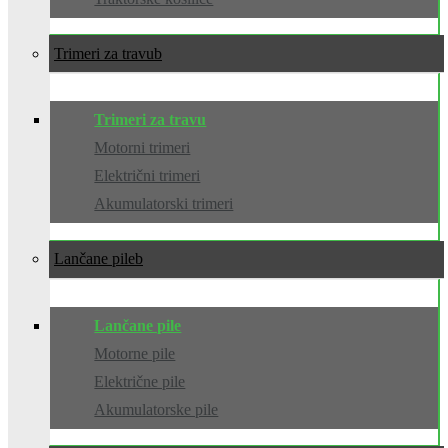
Trimeri za travu
Trimeri za travu
Motorni trimeri
Električni trimeri
Akumulatorski trimeri
Lančane pile
Lančane pile
Motorne pile
Električne pile
Akumulatorske pile