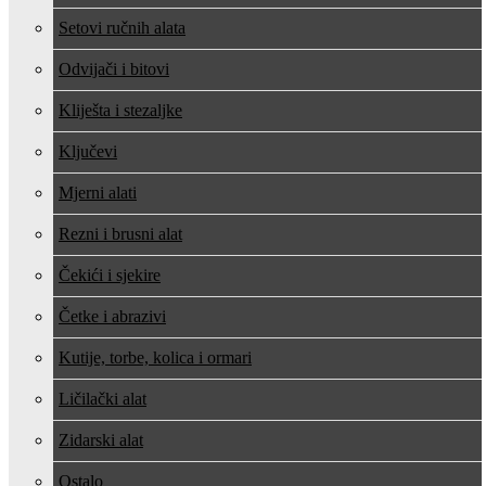
Setovi ručnih alata
Odvijači i bitovi
Kliješta i stezaljke
Ključevi
Mjerni alati
Rezni i brusni alat
Čekići i sjekire
Četke i abrazivi
Kutije, torbe, kolica i ormari
Ličilački alat
Zidarski alat
Ostalo