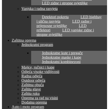
LED zidne i stropne svjetiljke
Vanjska i radna rasvjeta
Detektori pokreta
LED highbay
i ulična rasvjeta
LED radne i
prijenosne svjetiljke
LED
reflektori
LED vanjske zidne i
stropne svjetiljke
Zaštitna oprema
Jednokratni program
Jednokratne kute i pregače
Jednokratne maske i kape
Jednokratni kombinezoni
Majice, ručnici i kape
Odjeća visoke vidljivosti
Radna odjeća
Outdoor odjeća
Zaštitna obuća
Zaštita glave
Zaštita ruku
Oprema za rad na visini
Dodatna oprema
Auto i moto program