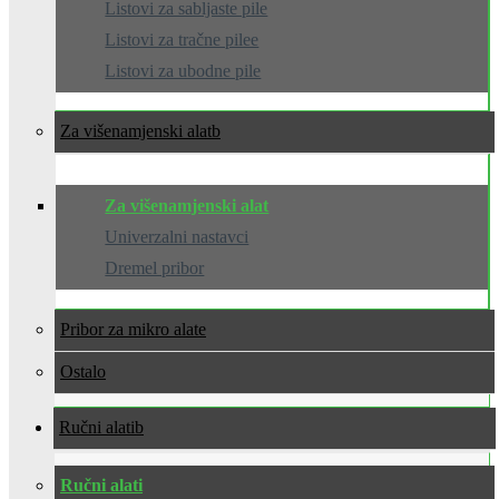
Listovi za sabljaste pile
Listovi za tračne pilee
Listovi za ubodne pile
Za višenamjenski alat
Za višenamjenski alat
Univerzalni nastavci
Dremel pribor
Pribor za mikro alate
Ostalo
Ručni alati
Ručni alati