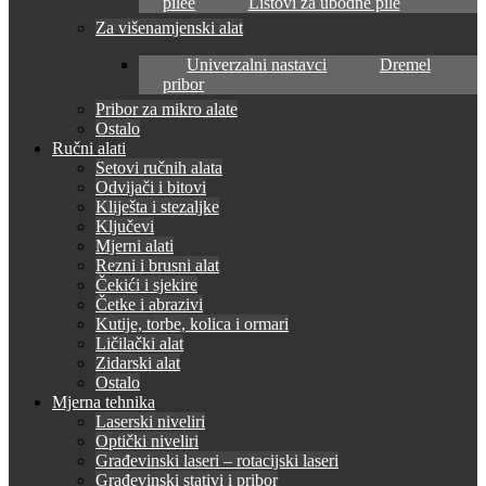
pilee
Listovi za ubodne pile
Za višenamjenski alat
Univerzalni nastavci
Dremel
pribor
Pribor za mikro alate
Ostalo
Ručni alati
Setovi ručnih alata
Odvijači i bitovi
Kliješta i stezaljke
Ključevi
Mjerni alati
Rezni i brusni alat
Čekići i sjekire
Četke i abrazivi
Kutije, torbe, kolica i ormari
Ličilački alat
Zidarski alat
Ostalo
Mjerna tehnika
Laserski niveliri
Optički niveliri
Građevinski laseri – rotacijski laseri
Građevinski stativi i pribor