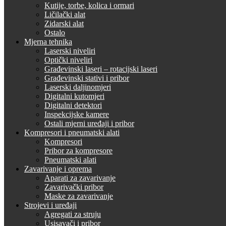
Kutije, torbe, kolica i ormari
Ličilački alat
Zidarski alat
Ostalo
Mjerna tehnika
Laserski niveliri
Optički niveliri
Građevinski laseri – rotacijski laseri
Građevinski stativi i pribor
Laserski daljinomjeri
Digitalni kutomjeri
Digitalni detektori
Inspekcijske kamere
Ostali mjerni uređaji i pribor
Kompresori i pneumatski alati
Kompresori
Pribor za kompresore
Pneumatski alati
Zavarivanje i oprema
Aparati za zavarivanje
Zavarivački pribor
Maske za zavarivanje
Strojevi i uređaji
Agregati za struju
Usisavači i pribor