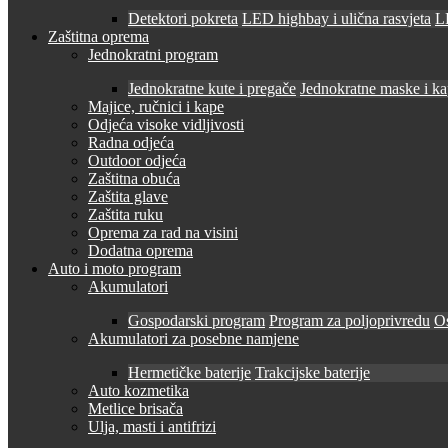
Detektori pokreta
LED highbay i ulična rasvjeta
LE
Zaštitna oprema
Jednokratni program
Jednokratne kute i pregače
Jednokratne maske i k
Majice, ručnici i kape
Odjeća visoke vidljivosti
Radna odjeća
Outdoor odjeća
Zaštitna obuća
Zaštita glave
Zaštita ruku
Oprema za rad na visini
Dodatna oprema
Auto i moto program
Akumulatori
Gospodarski program
Program za poljoprivredu
O
Akumulatori za posebne namjene
Hermetičke baterije
Trakcijske baterije
Auto kozmetika
Metlice brisača
Ulja, masti i antifrizi