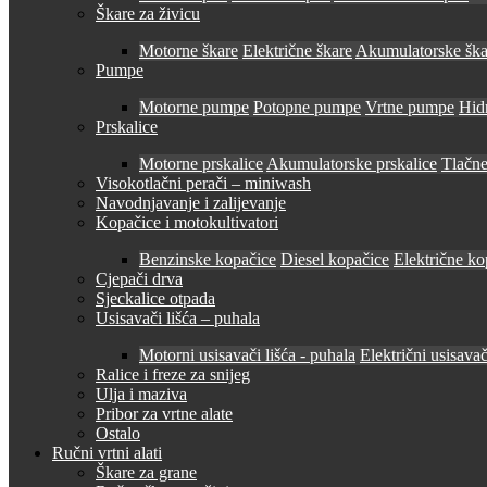
Škare za živicu
Motorne škare
Električne škare
Akumulatorske ška
Pumpe
Motorne pumpe
Potopne pumpe
Vrtne pumpe
Hid
Prskalice
Motorne prskalice
Akumulatorske prskalice
Tlačne
Visokotlačni perači – miniwash
Navodnjavanje i zalijevanje
Kopačice i motokultivatori
Benzinske kopačice
Diesel kopačice
Električne ko
Cjepači drva
Sjeckalice otpada
Usisavači lišća – puhala
Motorni usisavači lišća - puhala
Električni usisavač
Ralice i freze za snijeg
Ulja i maziva
Pribor za vrtne alate
Ostalo
Ručni vrtni alati
Škare za grane