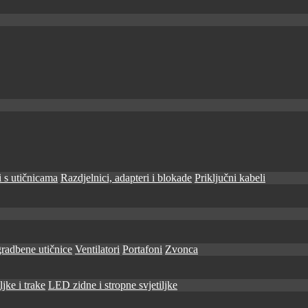
 s utičnicama
Razdjelnici, adapteri i blokade
Priključni kabeli
radbene utičnice
Ventilatori
Portafoni
Zvonca
jke i trake
LED zidne i stropne svjetiljke