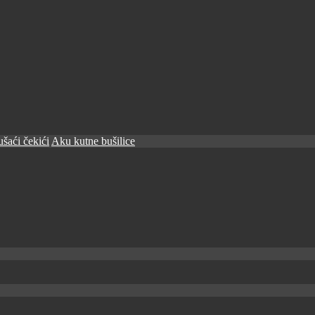
šaći čekići
Aku kutne bušilice