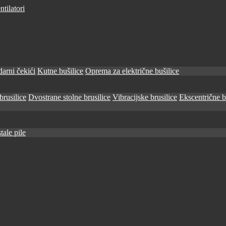
tilatori
arni čekići
Kutne bušilice
Oprema za električne bušilice
brusilice
Dvostrane stolne brusilice
Vibracijske brusilice
Ekscentrične b
tale pile