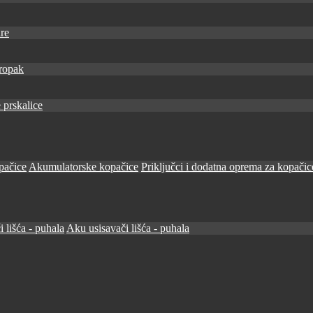
re
ropak
 prskalice
pačice
Akumulatorske kopačice
Priključci i dodatna oprema za kopačic
i lišća - puhala
Aku usisavači lišća - puhala