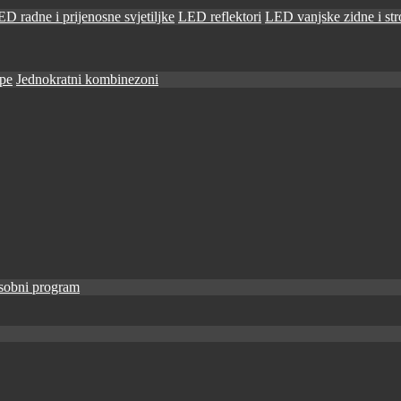
D radne i prijenosne svjetiljke
LED reflektori
LED vanjske zidne i stro
ape
Jednokratni kombinezoni
sobni program