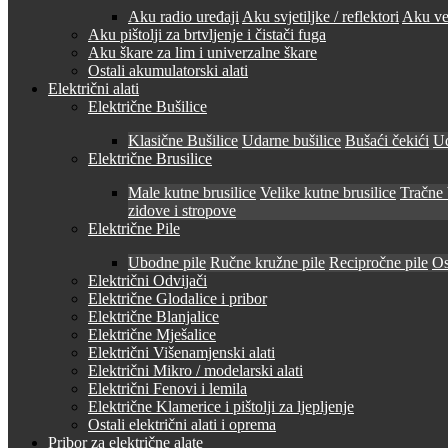
Aku radio uređaji
Aku svjetiljke / reflektori
Aku ven
Aku pištolji za brtvljenje i čistači fuga
Aku škare za lim i univerzalne škare
Ostali akumulatorski alati
Električni alati
Električne Bušilice
Klasične Bušilice
Udarne bušilice
Bušaći čekići
Ud
Električne Brusilice
Male kutne brusilice
Velike kutne brusilice
Tračne 
zidove i stropove
Električne Pile
Ubodne pile
Ručne kružne pile
Recipročne pile
Os
Električni Odvijači
Električne Glodalice i pribor
Električne Blanjalice
Električne Mješalice
Električni Višenamjenski alati
Električni Mikro / modelarski alati
Električni Fenovi i lemila
Električne Klamerice i pištolji za ljepljenje
Ostali električni alati i oprema
Pribor za električne alate