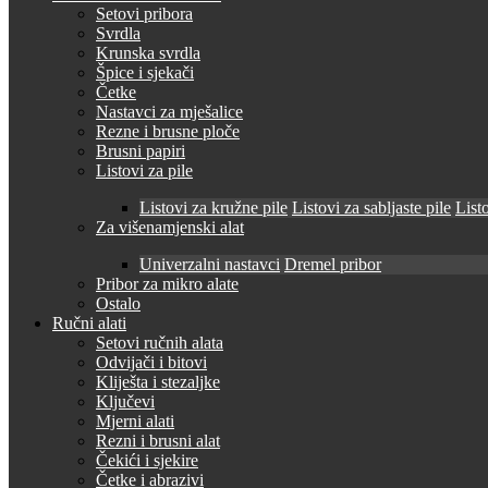
Setovi pribora
Svrdla
Krunska svrdla
Špice i sjekači
Četke
Nastavci za mješalice
Rezne i brusne ploče
Brusni papiri
Listovi za pile
Listovi za kružne pile
Listovi za sabljaste pile
Listo
Za višenamjenski alat
Univerzalni nastavci
Dremel pribor
Pribor za mikro alate
Ostalo
Ručni alati
Setovi ručnih alata
Odvijači i bitovi
Kliješta i stezaljke
Ključevi
Mjerni alati
Rezni i brusni alat
Čekići i sjekire
Četke i abrazivi