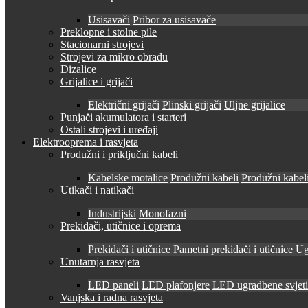
Usisavači
Pribor za usisavače
Preklopne i stolne pile
Stacionarni strojevi
Strojevi za mikro obradu
Dizalice
Grijalice i grijači
Električni grijači
Plinski grijači
Uljne grijalice
Punjači akumulatora i starteri
Ostali strojevi i uređaji
Elektrooprema i rasvjeta
Produžni i priključni kabeli
Kabelske motalice
Produžni kabeli
Produžni kabeli
Utikači i natikači
Industrijski
Monofazni
Prekidači, utičnice i oprema
Prekidači i utičnice
Pametni prekidači i utičnice
Ug
Unutarnja rasvjeta
LED paneli
LED plafonjere
LED ugradbene svjetil
Vanjska i radna rasvjeta