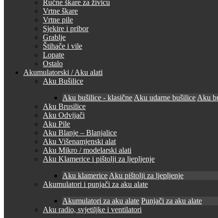
Ručne škare za živicu
Vrtne škare
Vrtne pile
Sjekire i pribor
Grablje
Štihače i vile
Lopate
Ostalo
Akumulatorski / Aku alati
Aku Bušilice
Aku bušilice - klasične
Aku udarne bušilice
Aku bu
Aku Brusilice
Aku Odvijači
Aku Pile
Aku Blanje – Blanjalice
Aku Višenamjenski alat
Aku Mikro / modelarski alati
Aku Klamerice i pištolji za ljepljenje
Aku klamerice
Aku pištolji za ljepljenje
Akumulatori i punjači za aku alate
Akumulatori za aku alate
Punjači za aku alate
Aku radio, svjetiljke i ventilatori