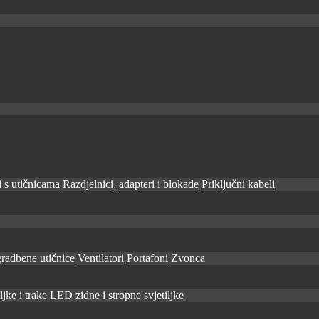
 s utičnicama
Razdjelnici, adapteri i blokade
Priključni kabeli
radbene utičnice
Ventilatori
Portafoni
Zvonca
jke i trake
LED zidne i stropne svjetiljke