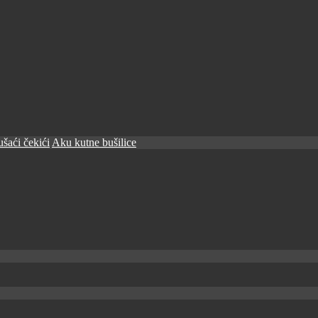
šaći čekići
Aku kutne bušilice