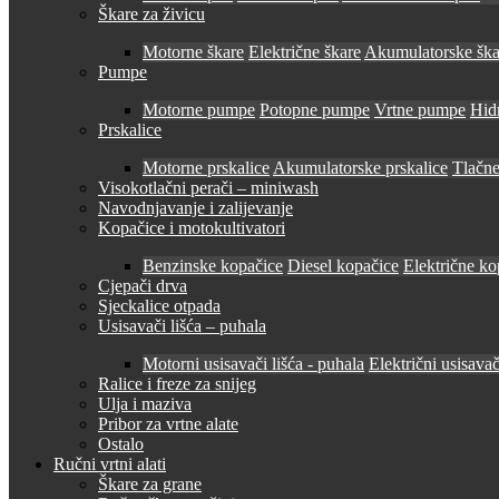
Škare za živicu
Motorne škare
Električne škare
Akumulatorske ška
Pumpe
Motorne pumpe
Potopne pumpe
Vrtne pumpe
Hid
Prskalice
Motorne prskalice
Akumulatorske prskalice
Tlačne
Visokotlačni perači – miniwash
Navodnjavanje i zalijevanje
Kopačice i motokultivatori
Benzinske kopačice
Diesel kopačice
Električne ko
Cjepači drva
Sjeckalice otpada
Usisavači lišća – puhala
Motorni usisavači lišća - puhala
Električni usisavač
Ralice i freze za snijeg
Ulja i maziva
Pribor za vrtne alate
Ostalo
Ručni vrtni alati
Škare za grane