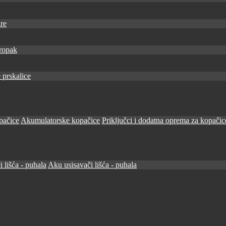
re
ropak
 prskalice
pačice
Akumulatorske kopačice
Priključci i dodatna oprema za kopačic
i lišća - puhala
Aku usisavači lišća - puhala