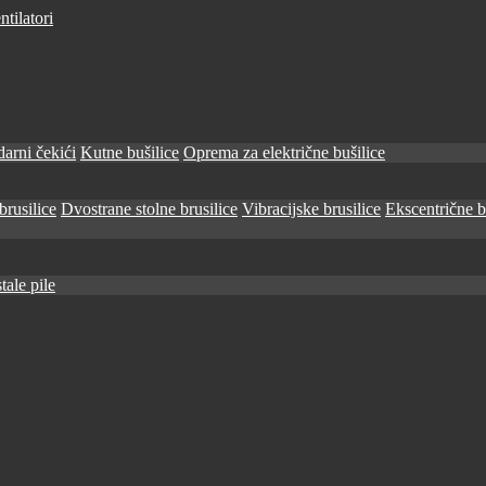
tilatori
arni čekići
Kutne bušilice
Oprema za električne bušilice
brusilice
Dvostrane stolne brusilice
Vibracijske brusilice
Ekscentrične b
tale pile