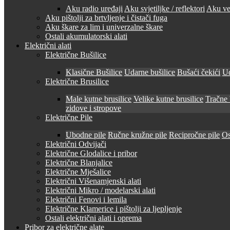
Aku radio uređaji
Aku svjetiljke / reflektori
Aku ven
Aku pištolji za brtvljenje i čistači fuga
Aku škare za lim i univerzalne škare
Ostali akumulatorski alati
Električni alati
Električne Bušilice
Klasične Bušilice
Udarne bušilice
Bušaći čekići
Ud
Električne Brusilice
Male kutne brusilice
Velike kutne brusilice
Tračne 
zidove i stropove
Električne Pile
Ubodne pile
Ručne kružne pile
Recipročne pile
Os
Električni Odvijači
Električne Glodalice i pribor
Električne Blanjalice
Električne Mješalice
Električni Višenamjenski alati
Električni Mikro / modelarski alati
Električni Fenovi i lemila
Električne Klamerice i pištolji za ljepljenje
Ostali električni alati i oprema
Pribor za električne alate