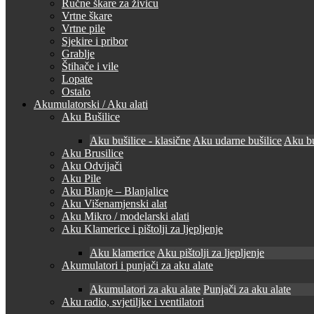
Ručne škare za živicu
Vrtne škare
Vrtne pile
Sjekire i pribor
Grablje
Štihače i vile
Lopate
Ostalo
Akumulatorski / Aku alati
Aku Bušilice
Aku bušilice - klasične
Aku udarne bušilice
Aku bu
Aku Brusilice
Aku Odvijači
Aku Pile
Aku Blanje – Blanjalice
Aku Višenamjenski alat
Aku Mikro / modelarski alati
Aku Klamerice i pištolji za ljepljenje
Aku klamerice
Aku pištolji za ljepljenje
Akumulatori i punjači za aku alate
Akumulatori za aku alate
Punjači za aku alate
Aku radio, svjetiljke i ventilatori