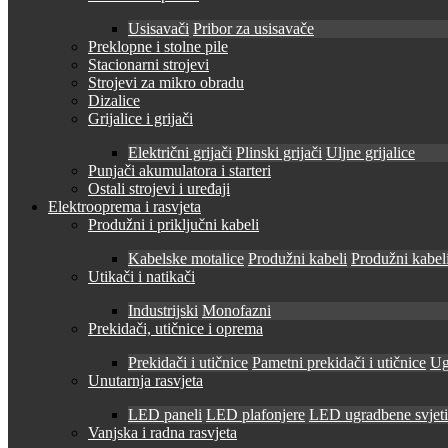
Usisavači
Pribor za usisavače
Preklopne i stolne pile
Stacionarni strojevi
Strojevi za mikro obradu
Dizalice
Grijalice i grijači
Električni grijači
Plinski grijači
Uljne grijalice
Punjači akumulatora i starteri
Ostali strojevi i uređaji
Elektrooprema i rasvjeta
Produžni i priključni kabeli
Kabelske motalice
Produžni kabeli
Produžni kabeli
Utikači i natikači
Industrijski
Monofazni
Prekidači, utičnice i oprema
Prekidači i utičnice
Pametni prekidači i utičnice
Ug
Unutarnja rasvjeta
LED paneli
LED plafonjere
LED ugradbene svjetil
Vanjska i radna rasvjeta