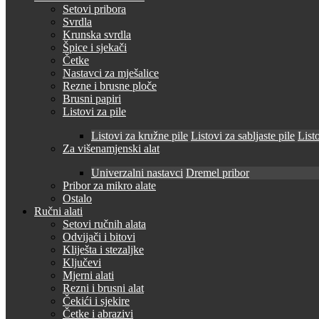
Setovi pribora
Svrdla
Krunska svrdla
Špice i sjekači
Četke
Nastavci za mješalice
Rezne i brusne ploče
Brusni papiri
Listovi za pile
Listovi za kružne pile
Listovi za sabljaste pile
Listo
Za višenamjenski alat
Univerzalni nastavci
Dremel pribor
Pribor za mikro alate
Ostalo
Ručni alati
Setovi ručnih alata
Odvijači i bitovi
Kliješta i stezaljke
Ključevi
Mjerni alati
Rezni i brusni alat
Čekići i sjekire
Četke i abrazivi