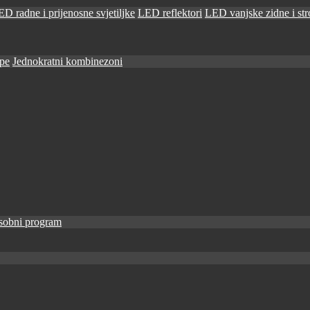
D radne i prijenosne svjetiljke
LED reflektori
LED vanjske zidne i stro
ape
Jednokratni kombinezoni
sobni program