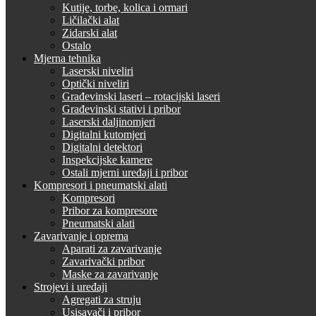
Kutije, torbe, kolica i ormari
Ličilački alat
Zidarski alat
Ostalo
Mjerna tehnika
Laserski niveliri
Optički niveliri
Građevinski laseri – rotacijski laseri
Građevinski stativi i pribor
Laserski daljinomjeri
Digitalni kutomjeri
Digitalni detektori
Inspekcijske kamere
Ostali mjerni uređaji i pribor
Kompresori i pneumatski alati
Kompresori
Pribor za kompresore
Pneumatski alati
Zavarivanje i oprema
Aparati za zavarivanje
Zavarivački pribor
Maske za zavarivanje
Strojevi i uređaji
Agregati za struju
Usisavači i pribor