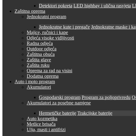
Detektori pokreta
LED highbay i ulična rasvjeta
LE
Zaštitna oprema
Jednokratni program
Jednokratne kute i pregače
Jednokratne maske i k
Majice, ručnici i kape
Odjeća visoke vidljivosti
Radna odjeća
Outdoor odjeća
Zaštitna obuća
Zaštita glave
Zaštita ruku
Oprema za rad na visini
Dodatna oprema
Auto i moto program
Akumulatori
Gospodarski program
Program za poljoprivredu
O
Akumulatori za posebne namjene
Hermetičke baterije
Trakcijske baterije
Auto kozmetika
Metlice brisača
Ulja, masti i antifrizi