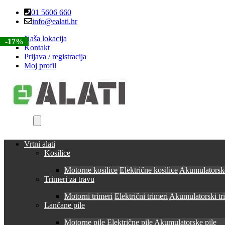
Skip
Skip
01 5606 660
to
to
info@ealati.hr
navigation
content
Naša lokacija
-8%
-8%
-14%
-8%
-17%
Kontakt
Prijava / registracija
Moj profil
Vrtni alati
Kosilice
Motorne kosilice
Električne kosilice
Akumulatorske
Trimeri za travu
Motorni trimeri
Električni trimeri
Akumulatorski tr
Lančane pile
Motorne pile
Električne pile
Akumulatorske pile