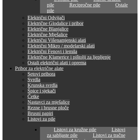
pile
Recipročne pile
Ostale
pile
Električni Odvijači
Električne Glodalice i pribor
Električne Blanjalice
Električne Mješalice
Električni Višenamjenski alati
Električni Mikro / modelarski alati
Električni Fenovi i lemila
Električne Klamerice i pištolji za ljepljenje
Ostali električni alati i oprema
Pribor za električne alate
Setovi pribora
Svrdla
Krunska svrdla
Špice i sjekači
Četke
Nastavci za mješalice
Rezne i brusne ploče
Brusni papiri
Listovi za pile
Listovi za kružne pile
Listovi
za sabljaste pile
Listovi za tračne