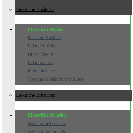
Električne Bušilice
Električne Bušilice
Klasične Bušilice
Udarne bušilice
Bušaći čekići
Udarni čekići
Kutne bušilice
Oprema za električne bušilice
Električne Brusilice
Električne Brusilice
Male kutne brusilice
Velike kutne brusilice