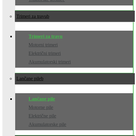
Trimeri za travu
Trimeri za travu
Motorni trimeri
Električni trimeri
Akumulatorski trimeri
Lančane pile
Lančane pile
Motorne pile
Električne pile
Akumulatorske pile