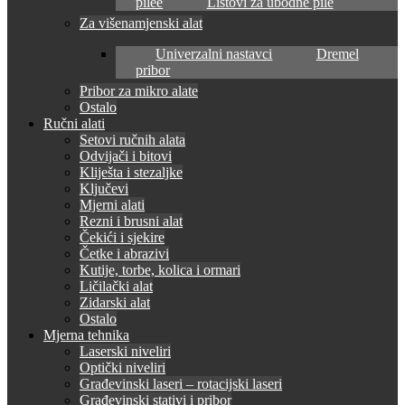
pilee
Listovi za ubodne pile
Za višenamjenski alat
Univerzalni nastavci
Dremel
pribor
Pribor za mikro alate
Ostalo
Ručni alati
Setovi ručnih alata
Odvijači i bitovi
Kliješta i stezaljke
Ključevi
Mjerni alati
Rezni i brusni alat
Čekići i sjekire
Četke i abrazivi
Kutije, torbe, kolica i ormari
Ličilački alat
Zidarski alat
Ostalo
Mjerna tehnika
Laserski niveliri
Optički niveliri
Građevinski laseri – rotacijski laseri
Građevinski stativi i pribor