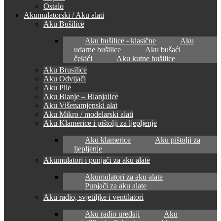
Ostalo
Akumulatorski / Aku alati
Aku Bušilice
Aku bušilice - klasične
Aku
udarne bušilice
Aku bušaći
čekići
Aku kutne bušilice
Aku Brusilice
Aku Odvijači
Aku Pile
Aku Blanje – Blanjalice
Aku Višenamjenski alat
Aku Mikro / modelarski alati
Aku Klamerice i pištolji za ljepljenje
Aku klamerice
Aku pištolji za
ljepljenje
Akumulatori i punjači za aku alate
Akumulatori za aku alate
Punjači za aku alate
Aku radio, svjetiljke i ventilatori
Aku radio uređaji
Aku