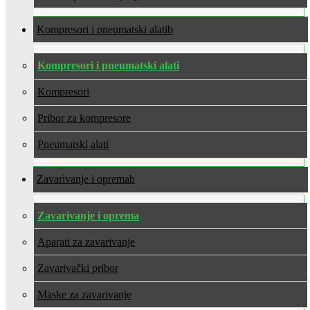
Kompresori i pneumatski alati
Kompresori i pneumatski alati
Kompresori
Pribor za kompresore
Pneumatski alati
Zavarivanje i oprema
Zavarivanje i oprema
Aparati za zavarivanje
Zavarivački pribor
Maske za zavarivanje