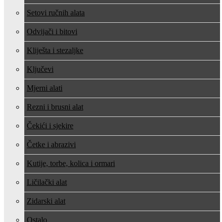
Setovi ručnih alata
Odvijači i bitovi
Kliješta i stezaljke
Ključevi
Mjerni alati
Rezni i brusni alat
Čekići i sjekire
Četke i abrazivi
Kutije, torbe, kolica i ormari
Ličilački alat
Zidarski alat
Ostalo