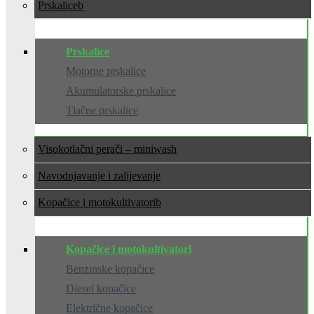
Prskalice
Prskalice
Motorne prskalice
Akumulatorske prskalice
Tlačne prskalice
Visokotlačni perači – miniwash
Navodnjavanje i zalijevanje
Kopačice i motokultivatori
Kopačice i motokultivatori
Benzinske kopačice
Diesel kopačice
Električne kopačice