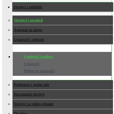
Strojevi i uređaji
Strojevi i uređaji
Agregati za struju
Usisavači i pribor
Usisivači i pribor
Usisavači
Pribor za usisavače
Preklopne i stolne pile
Stacionarni strojevi
Strojevi za mikro obradu
Dizalice