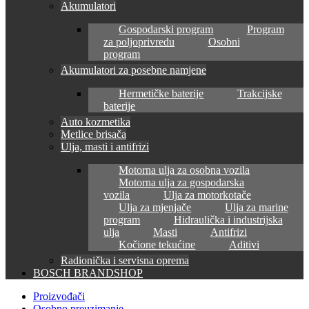
Akumulatori
Gospodarski program
Program
za poljoprivredu
Osobni
program
Akumulatori za posebne namjene
Hermetičke baterije
Trakcijske
baterije
Auto kozmetika
Metlice brisača
Ulja, masti i antifrizi
Motorna ulja za osobna vozila
Motorna ulja za gospodarska
vozila
Ulja za motorkotače
Ulja za mjenjače
Ulja za marine
program
Hidraulička i industrijska
ulja
Masti
Antifrizi
Kočione tekućine
Aditivi
Radionička i servisna oprema
BOSCH BRANDSHOP
Proizvođači
Osobno preuzimanje