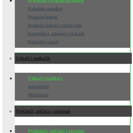
Produžni i priključni kabeli
Kabelske motalice
Produžni kabeli
Produžni kabeli s utičnicama
Razdjelnici, adapteri i blokade
Priključni kabeli
Utikači i natikači
Utikači i natikači
Industrijski
Monofazni
Prekidači, utičnice i oprema
Prekidači, utičnice i oprema