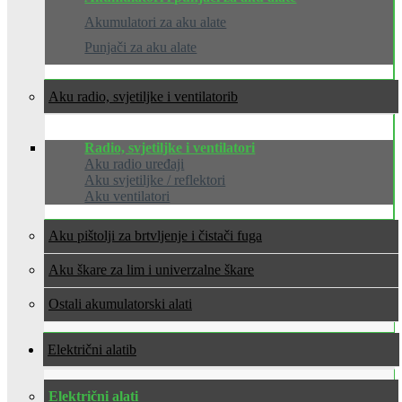
Akumulatori za aku alate
Punjači za aku alate
Aku radio, svjetiljke i ventilatori
Radio, svjetiljke i ventilatori
Aku radio uređaji
Aku svjetiljke / reflektori
Aku ventilatori
Aku pištolji za brtvljenje i čistači fuga
Aku škare za lim i univerzalne škare
Ostali akumulatorski alati
Električni alati
Električni alati