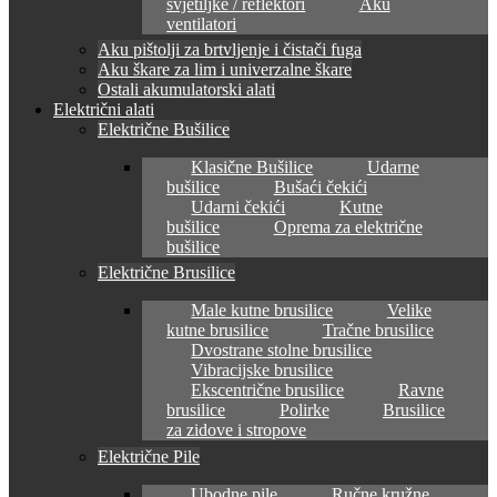
svjetiljke / reflektori
Aku
ventilatori
Aku pištolji za brtvljenje i čistači fuga
Aku škare za lim i univerzalne škare
Ostali akumulatorski alati
Električni alati
Električne Bušilice
Klasične Bušilice
Udarne
bušilice
Bušaći čekići
Udarni čekići
Kutne
bušilice
Oprema za električne
bušilice
Električne Brusilice
Male kutne brusilice
Velike
kutne brusilice
Tračne brusilice
Dvostrane stolne brusilice
Vibracijske brusilice
Ekscentrične brusilice
Ravne
brusilice
Polirke
Brusilice
za zidove i stropove
Električne Pile
Ubodne pile
Ručne kružne