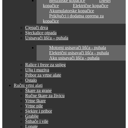
Benzinske kopačice
Diesel
kopačice
Električne kopačice
Akumulatorske kopačice
Priključci i dodatna oprema za
kopačice
Cjepači drva
Sjeckalice otpada
Usisavači lišća – puhala
Motorni usisavači lišća - puhala
Električni usisavači lišća - puhala
Aku usisavači lišća - puhala
Ralice i freze za snijeg
Ulja i maziva
Pribor za vrtne alate
Ostalo
Ručni vrtni alati
Škare za grane
Ručne škare za živicu
Vrtne škare
Vrtne pile
Sjekire i pribor
Grablje
Štihače i vile
Lopate