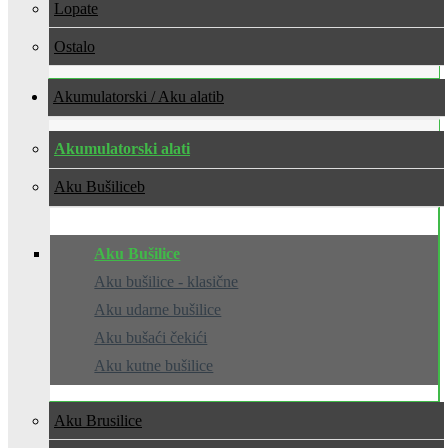
Lopate
Ostalo
Akumulatorski / Aku alati
Akumulatorski alati
Aku Bušilice
Aku Bušilice
Aku bušilice - klasične
Aku udarne bušilice
Aku bušaći čekići
Aku kutne bušilice
Aku Brusilice