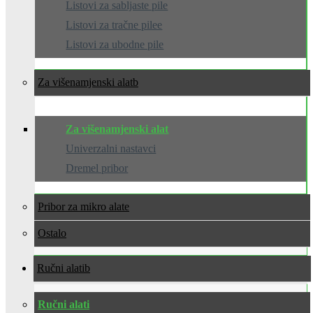
Listovi za sabljaste pile
Listovi za tračne pilee
Listovi za ubodne pile
Za višenamjenski alat
Za višenamjenski alat
Univerzalni nastavci
Dremel pribor
Pribor za mikro alate
Ostalo
Ručni alati
Ručni alati