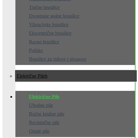
Tračne brusilice
Dvostrane stolne brusilice
Vibracijske brusilice
Ekscentrične brusilice
Ravne brusilice
Polirke
Brusilice za zidove i stropove
Električne Pile
Električne Pile
Ubodne pile
Ručne kružne pile
Recipročne pile
Ostale pile