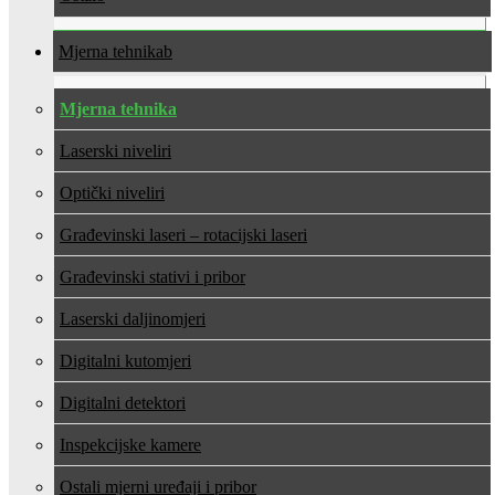
Mjerna tehnika
Mjerna tehnika
Laserski niveliri
Optički niveliri
Građevinski laseri – rotacijski laseri
Građevinski stativi i pribor
Laserski daljinomjeri
Digitalni kutomjeri
Digitalni detektori
Inspekcijske kamere
Ostali mjerni uređaji i pribor