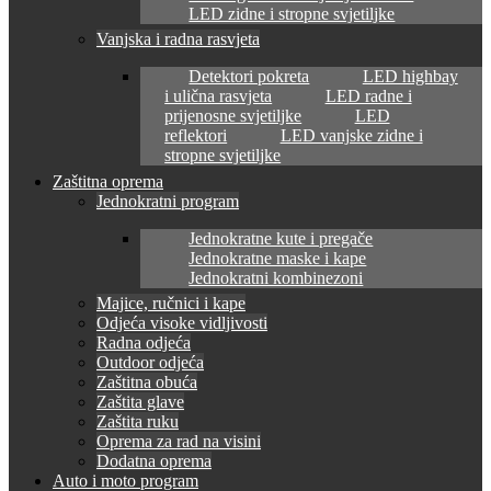
LED zidne i stropne svjetiljke
Vanjska i radna rasvjeta
Detektori pokreta
LED highbay
i ulična rasvjeta
LED radne i
prijenosne svjetiljke
LED
reflektori
LED vanjske zidne i
stropne svjetiljke
Zaštitna oprema
Jednokratni program
Jednokratne kute i pregače
Jednokratne maske i kape
Jednokratni kombinezoni
Majice, ručnici i kape
Odjeća visoke vidljivosti
Radna odjeća
Outdoor odjeća
Zaštitna obuća
Zaštita glave
Zaštita ruku
Oprema za rad na visini
Dodatna oprema
Auto i moto program