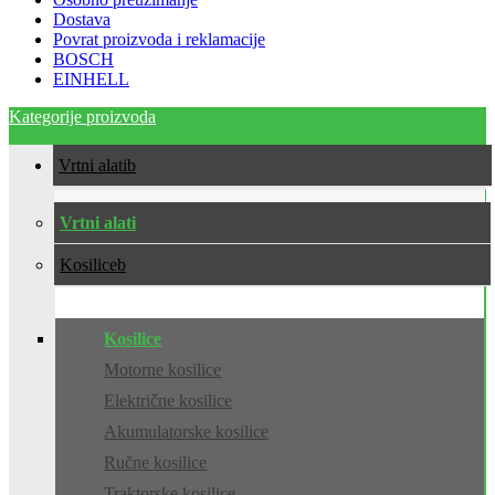
Dostava
Povrat proizvoda i reklamacije
BOSCH
EINHELL
Kategorije proizvoda
Vrtni alati
Vrtni alati
Kosilice
Kosilice
Motorne kosilice
Električne kosilice
Akumulatorske kosilice
Ručne kosilice
Traktorske kosilice