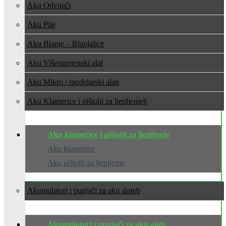
Aku Odvijači
Aku Pile
Aku Blanje – Blanjalice
Aku Višenamjenski alat
Aku Mikro / modelarski alati
Aku Klamerice i pištolji za ljepljenje
Aku klamerice i pištolji za ljepljenje
Aku klamerice
Aku pištolji za ljepljenje
Akumulatori i punjači za aku alate
Akumulatori i punjači za aku alate