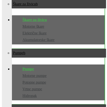
Škare za živicu
Škare za živicu
Motorne škare
Električne škare
Akumulatorske škare
Pumpe
Pumpe
Motorne pumpe
Potopne pumpe
Vrtne pumpe
Hidropak