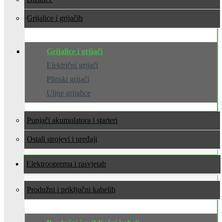
Grijalice i grijači
Grijalice i grijači
Električni grijači
Plinski grijači
Uljne grijalice
Punjači akumulatora i starteri
Ostali strojevi i uređaji
Elektrooprema i rasvjeta
Produžni i priključni kabeli