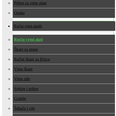
Pribor za vrtne alate
Ostalo
Ručni vrtni alati
Ručni vrtni alati
Škare za grane
Ručne škare za živicu
Vrtne škare
Vrtne pile
Sjekire i pribor
Grablje
Štihače i vile