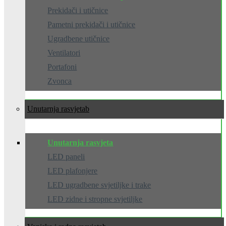
Prekidači i utičnice
Pametni prekidači i utičnice
Ugradbene utičnice
Ventilatori
Portafoni
Zvonca
Unutarnja rasvjeta
Unutarnja rasvjeta
LED paneli
LED plafonjere
LED ugradbene svjetiljke i trake
LED zidne i stropne svjetiljke