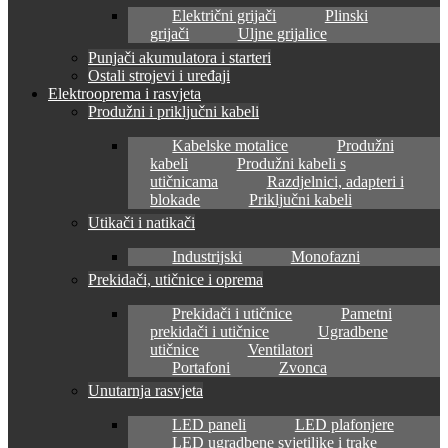
Električni grijači
Plinski
grijači
Uljne grijalice
Punjači akumulatora i starteri
Ostali strojevi i uređaji
Elektrooprema i rasvjeta
Produžni i priključni kabeli
Kabelske motalice
Produžni
kabeli
Produžni kabeli s
utičnicama
Razdjelnici, adapteri i
blokade
Priključni kabeli
Utikači i natikači
Industrijski
Monofazni
Prekidači, utičnice i oprema
Prekidači i utičnice
Pametni
prekidači i utičnice
Ugradbene
utičnice
Ventilatori
Portafoni
Zvonca
Unutarnja rasvjeta
LED paneli
LED plafonjere
LED ugradbene svjetiljke i trake