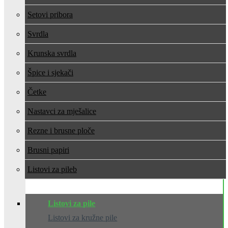
Setovi pribora
Svrdla
Krunska svrdla
Špice i sjekači
Četke
Nastavci za mješalice
Rezne i brusne ploče
Brusni papiri
Listovi za pile
Listovi za pile
Listovi za kružne pile