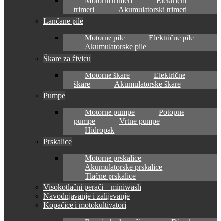
Motorni trimeri
Električni
trimeri
Akumulatorski trimeri
Lančane pile
Motorne pile
Električne pile
Akumulatorske pile
Škare za živicu
Motorne škare
Električne
škare
Akumulatorske škare
Pumpe
Motorne pumpe
Potopne
pumpe
Vrtne pumpe
Hidropak
Prskalice
Motorne prskalice
Akumulatorske prskalice
Tlačne prskalice
Visokotlačni perači – miniwash
Navodnjavanje i zalijevanje
Kopačice i motokultivatori