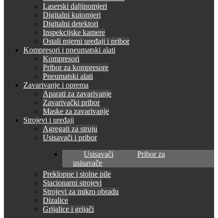
Laserski daljinomjeri
Digitalni kutomjeri
Digitalni detektori
Inspekcijske kamere
Ostali mjerni uređaji i pribor
Kompresori i pneumatski alati
Kompresori
Pribor za kompresore
Pneumatski alati
Zavarivanje i oprema
Aparati za zavarivanje
Zavarivački pribor
Maske za zavarivanje
Strojevi i uređaji
Agregati za struju
Usisavači i pribor
Usisavači
Pribor za
usisavače
Preklopne i stolne pile
Stacionarni strojevi
Strojevi za mikro obradu
Dizalice
Grijalice i grijači