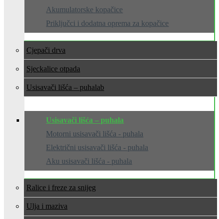
Akumulatorske kopačice
Priključci i dodatna oprema za kopačice
Cjepači drva
Sjeckalice otpada
Usisavači lišća – puhala
Usisavači lišća – puhala
Motorni usisavači lišća - puhala
Električni usisavači lišća - puhala
Aku usisavači lišća - puhala
Ralice i freze za snijeg
Ulja i maziva