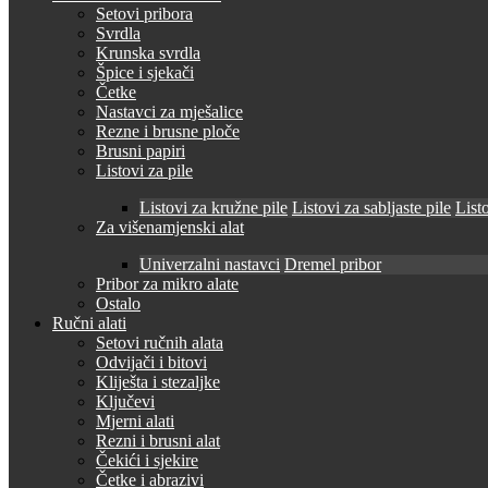
Setovi pribora
Svrdla
Krunska svrdla
Špice i sjekači
Četke
Nastavci za mješalice
Rezne i brusne ploče
Brusni papiri
Listovi za pile
Listovi za kružne pile
Listovi za sabljaste pile
Listo
Za višenamjenski alat
Univerzalni nastavci
Dremel pribor
Pribor za mikro alate
Ostalo
Ručni alati
Setovi ručnih alata
Odvijači i bitovi
Kliješta i stezaljke
Ključevi
Mjerni alati
Rezni i brusni alat
Čekići i sjekire
Četke i abrazivi