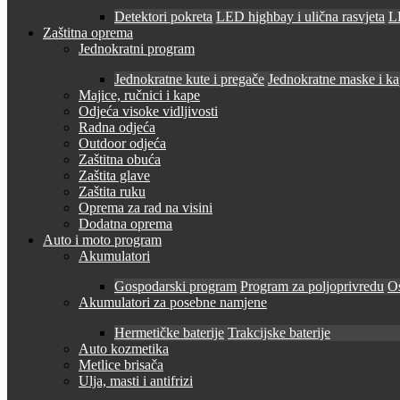
Detektori pokreta
LED highbay i ulična rasvjeta
LE
Zaštitna oprema
Jednokratni program
Jednokratne kute i pregače
Jednokratne maske i k
Majice, ručnici i kape
Odjeća visoke vidljivosti
Radna odjeća
Outdoor odjeća
Zaštitna obuća
Zaštita glave
Zaštita ruku
Oprema za rad na visini
Dodatna oprema
Auto i moto program
Akumulatori
Gospodarski program
Program za poljoprivredu
O
Akumulatori za posebne namjene
Hermetičke baterije
Trakcijske baterije
Auto kozmetika
Metlice brisača
Ulja, masti i antifrizi