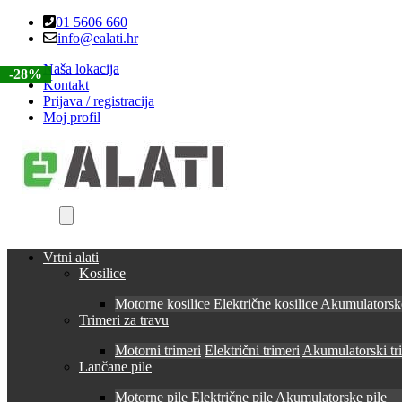
Skip
Skip
01 5606 660
to
to
info@ealati.hr
navigation
content
Naša lokacija
-30%
-28%
Kontakt
Prijava / registracija
Moj profil
Vrtni alati
Kosilice
Motorne kosilice
Električne kosilice
Akumulatorske
Trimeri za travu
Motorni trimeri
Električni trimeri
Akumulatorski tr
Lančane pile
Motorne pile
Električne pile
Akumulatorske pile