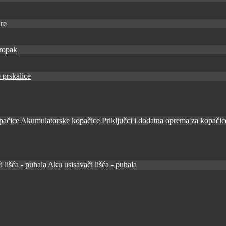
re
ropak
 prskalice
pačice
Akumulatorske kopačice
Priključci i dodatna oprema za kopačic
i lišća - puhala
Aku usisavači lišća - puhala