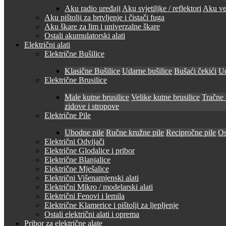
Aku radio uređaji
Aku svjetiljke / reflektori
Aku ven
Aku pištolji za brtvljenje i čistači fuga
Aku škare za lim i univerzalne škare
Ostali akumulatorski alati
Električni alati
Električne Bušilice
Klasične Bušilice
Udarne bušilice
Bušaći čekići
Ud
Električne Brusilice
Male kutne brusilice
Velike kutne brusilice
Tračne 
zidove i stropove
Električne Pile
Ubodne pile
Ručne kružne pile
Recipročne pile
Os
Električni Odvijači
Električne Glodalice i pribor
Električne Blanjalice
Električne Mješalice
Električni Višenamjenski alati
Električni Mikro / modelarski alati
Električni Fenovi i lemila
Električne Klamerice i pištolji za ljepljenje
Ostali električni alati i oprema
Pribor za električne alate