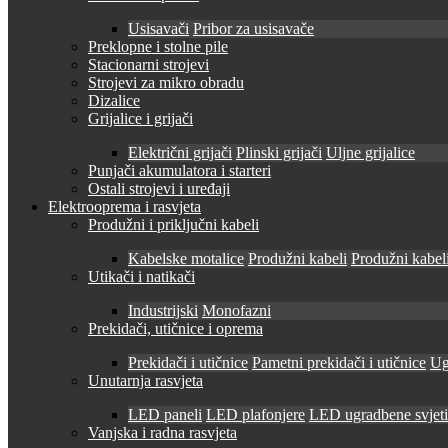
Usisavači
Pribor za usisavače
Preklopne i stolne pile
Stacionarni strojevi
Strojevi za mikro obradu
Dizalice
Grijalice i grijači
Električni grijači
Plinski grijači
Uljne grijalice
Punjači akumulatora i starteri
Ostali strojevi i uređaji
Elektrooprema i rasvjeta
Produžni i priključni kabeli
Kabelske motalice
Produžni kabeli
Produžni kabeli
Utikači i natikači
Industrijski
Monofazni
Prekidači, utičnice i oprema
Prekidači i utičnice
Pametni prekidači i utičnice
Ug
Unutarnja rasvjeta
LED paneli
LED plafonjere
LED ugradbene svjetil
Vanjska i radna rasvjeta