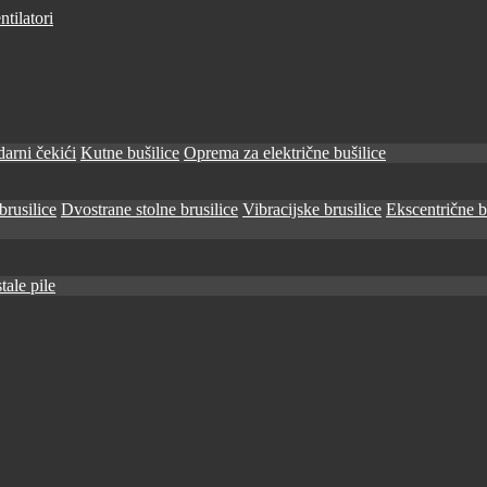
tilatori
arni čekići
Kutne bušilice
Oprema za električne bušilice
brusilice
Dvostrane stolne brusilice
Vibracijske brusilice
Ekscentrične b
tale pile