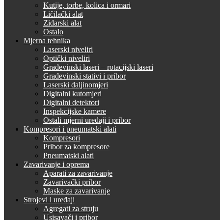
Kutije, torbe, kolica i ormari
Ličilački alat
Zidarski alat
Ostalo
Mjerna tehnika
Laserski niveliri
Optički niveliri
Građevinski laseri – rotacijski laseri
Građevinski stativi i pribor
Laserski daljinomjeri
Digitalni kutomjeri
Digitalni detektori
Inspekcijske kamere
Ostali mjerni uređaji i pribor
Kompresori i pneumatski alati
Kompresori
Pribor za kompresore
Pneumatski alati
Zavarivanje i oprema
Aparati za zavarivanje
Zavarivački pribor
Maske za zavarivanje
Strojevi i uređaji
Agregati za struju
Usisavači i pribor