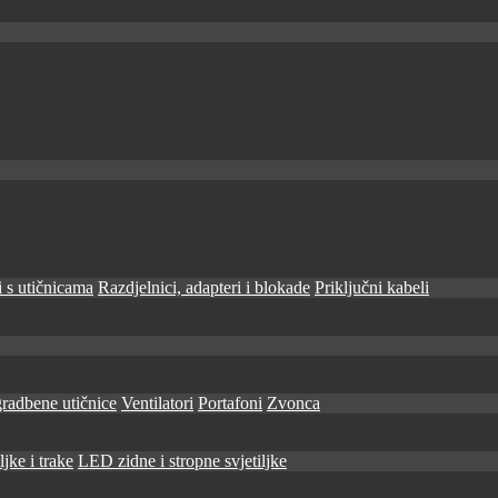
 s utičnicama
Razdjelnici, adapteri i blokade
Priključni kabeli
radbene utičnice
Ventilatori
Portafoni
Zvonca
jke i trake
LED zidne i stropne svjetiljke