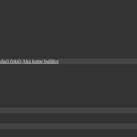
šaći čekići
Aku kutne bušilice