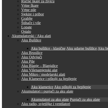
Ručne škare za živicu
Vrtne škare
Vrtne pile
Sjekire i pribor
Grablje
Štihače i vile
Lopate
Ostalo
Akumulatorski / Aku alati
Aku Bušilice
Aku bušilice - klasične
Aku udarne bušilice
Aku bu
Aku Brusilice
Aku Odvijači
Aku Pile
Aku Blanje – Blanjalice
Aku Višenamjenski alat
Aku Mikro / modelarski alati
Aku Klamerice i pištolji za ljepljenje
Aku klamerice
Aku pištolji za ljepljenje
Akumulatori i punjači za aku alate
Akumulatori za aku alate
Punjači za aku alate
Aku radio, svjetiljke i ventilatori