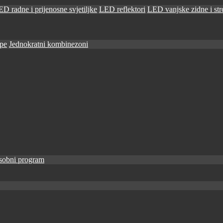
D radne i prijenosne svjetiljke
LED reflektori
LED vanjske zidne i stro
ape
Jednokratni kombinezoni
sobni program