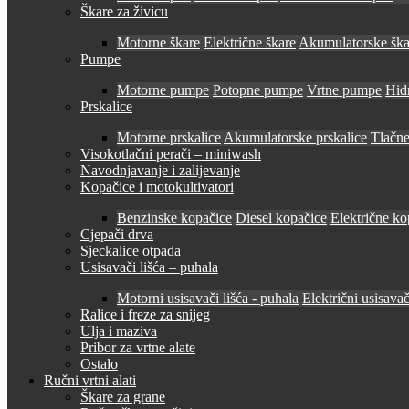
Škare za živicu
Motorne škare
Električne škare
Akumulatorske ška
Pumpe
Motorne pumpe
Potopne pumpe
Vrtne pumpe
Hid
Prskalice
Motorne prskalice
Akumulatorske prskalice
Tlačne
Visokotlačni perači – miniwash
Navodnjavanje i zalijevanje
Kopačice i motokultivatori
Benzinske kopačice
Diesel kopačice
Električne ko
Cjepači drva
Sjeckalice otpada
Usisavači lišća – puhala
Motorni usisavači lišća - puhala
Električni usisavač
Ralice i freze za snijeg
Ulja i maziva
Pribor za vrtne alate
Ostalo
Ručni vrtni alati
Škare za grane